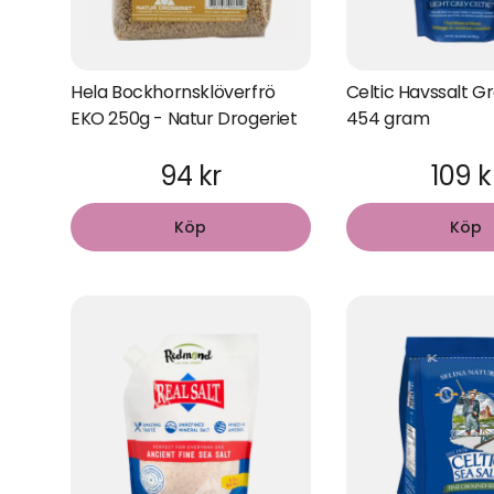
Hela Bockhornsklöverfrö
Celtic Havssalt G
EKO 250g - Natur Drogeriet
454 gram
94 kr
109 k
Köp
Köp