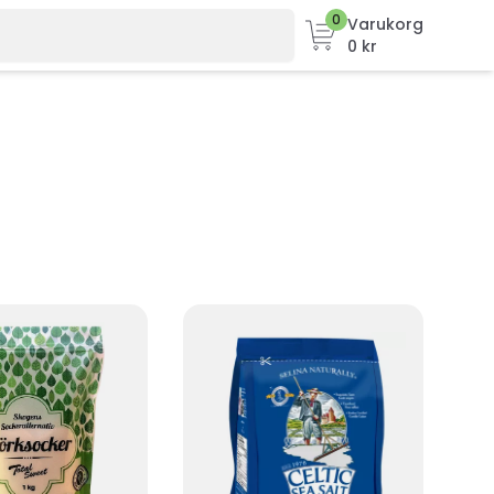
0
Varukorg
0 kr