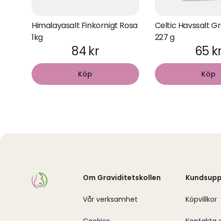
Himalayasalt Finkornigt Rosa
Celtic Havssalt G
1kg
227 g
84 kr
65 k
Köp
Köp
Om Graviditetskollen
Kundsupp
Vår verksamhet
Köpvillkor