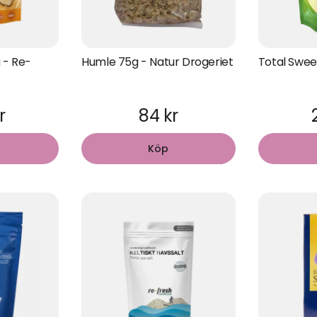
 - Re-
Humle 75g - Natur Drogeriet
Total Sweet
r
84 kr
Köp