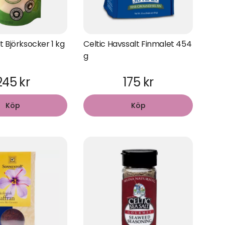
 Björksocker 1 kg
Celtic Havssalt Finmalet 454
g
245 kr
175 kr
Köp
Köp