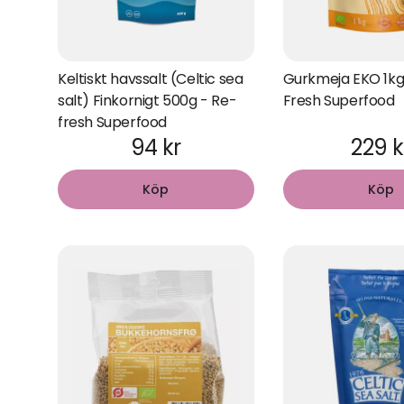
Keltiskt havssalt (Celtic sea
Gurkmeja EKO 1kg
salt) Finkornigt 500g - Re-
Fresh Superfood
fresh Superfood
94 kr
229 k
Köp
Köp