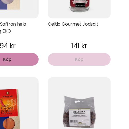
Saffran hela
Celtic Gourmet Jodsalt
 g EKO
94 kr
141 kr
Köp
Köp