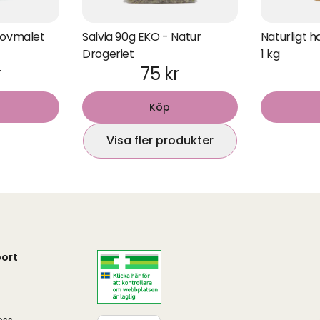
rovmalet
Salvia 90g EKO - Natur
Naturligt ha
Drogeriet
1 kg
r
75 kr
Köp
Visa fler produkter
ort