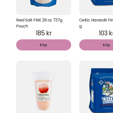
Real Salt FINE 26 oz 737g
Celtic Havssalt F
Pouch
g
185 kr
103 k
Köp
Köp