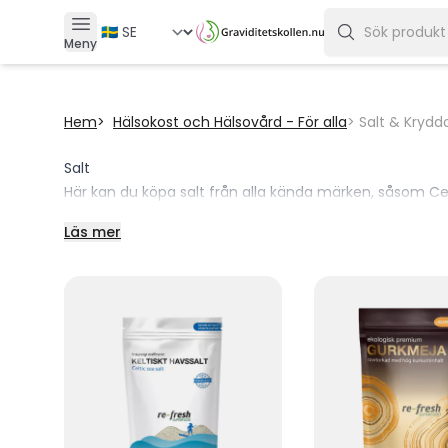
Meny
Hem
Hälsokost och Hälsovård - För alla
Salt & Krydd
Salt
Här kan du köpa salt från alla kända märken, såsom Celt
Läs mer