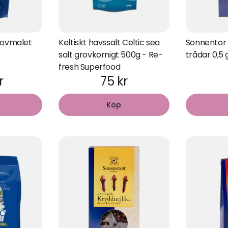
rovmalet
Keltiskt havssalt Celtic sea
Sonnentor 
salt grovkornigt 500g - Re-
trådar 0,5
fresh Superfood
r
75 kr
Köp