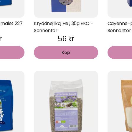
inmalet 227
Kryddnejlika, Hel, 35g EKO -
Cayenne-p
Sonnentor
Sonnentor
r
56 kr
Köp