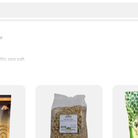
or
ic sea salt.