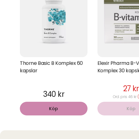
Thorne Basic B Komplex 60
Elexir Pharma B-V
kapslar
Komplex 30 kapsl
27 kr
340 kr
Ord. pris 46 kr
Köp
Köp