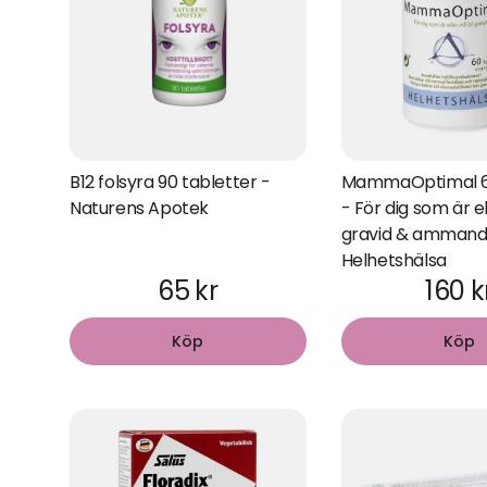
B12 folsyra 90 tabletter -
MammaOptimal 6
Naturens Apotek
- För dig som är elle
gravid & ammand
Helhetshälsa
65 kr
160 k
Köp
Köp