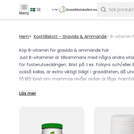
Meny
Hem
Kosttillskott - Gravida & Ammande
B-vitamin 
Köp B-vitamin för gravida & ammande här
Just B-vitaminer är tillsammans med några andra vitami
för fosterutvecklingen. Brist på t.ex. Folsyra och/eller
också kallas, är extra viktigt tidigt i graviditeten, d
få B12-brist om mammas nivåer redan är låga. Framförall
att komplettera med till exempel en B-vitaminkomplex (
oss handlar du b-vitaminer med fri, snabb & diskret fra
Läs mer
Hoppas att du som gravid eller ammande, hittar den b-
kosttillskott? Hör i så fall av dig till kundservice@gravid