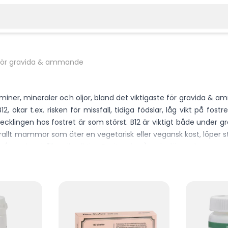
för gravida & ammande
ner, mineraler och oljor, bland det viktigaste för gravida & am
 B12, ökar t.ex. risken för missfall, tidiga födslar, låg vikt på f
å utvecklingen hos fostret är som störst. B12 är viktigt både und
t mammor som äter en vegetarisk eller vegansk kost, löper större
som innehåller alla viktiga B-vitaminer), och därmed vara garant
kt.
vitaminen som du behöver. Saknar du något b-vitamintillskott el
itetskollen.nu, så hjälper vid dig! //Anton