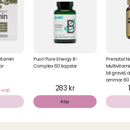
itamin
Puori Pure Energy B-
Prenatal Nu
ar
Complex 60 kapslar
Multivitamin
bli gravid, 
ammar 60 
283 kr
(-42%)
Köp