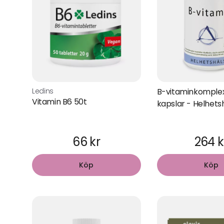
Ledins
B-vitaminkomple
Vitamin B6 50t
kapslar - Helhets
66 kr
264 k
Köp
Köp