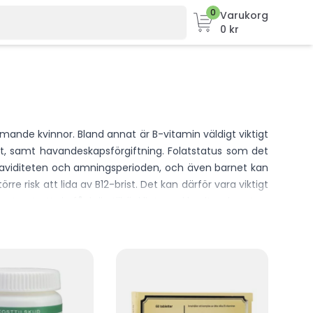
0
Varukorg
0 kr
mande kvinnor. Bland annat är B-vitamin väldigt viktigt
ostret, samt havandeskapsförgiftning. Folatstatus som det
er graviditeten och amningsperioden, och även barnet kan
 risk att lida av B12-brist. Det kan därför vara viktigt
erat att du får i dig tillräckligt med b-vitaminer. Hos
ler behöver hjälp gällande t.ex. ett b-vitamin-