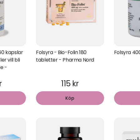
0 kapslar
Folsyra - Bio-Folin 180
Folsyra 400
r vill bli
tabletter - Pharma Nord
e -
r
115 kr
Köp