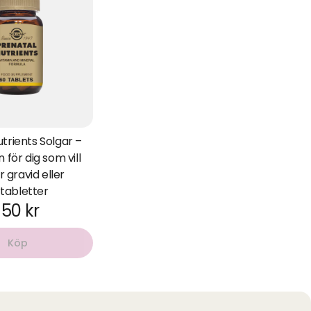
trients Solgar –
 för dig som vill
är gravid eller
tabletter
150 kr
Köp