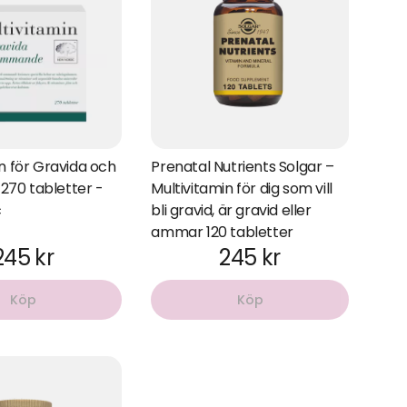
n för Gravida och
Prenatal Nutrients Solgar –
70 tabletter -
Multivitamin för dig som vill
c
bli gravid, är gravid eller
ammar 120 tabletter
245 kr
245 kr
Köp
Köp