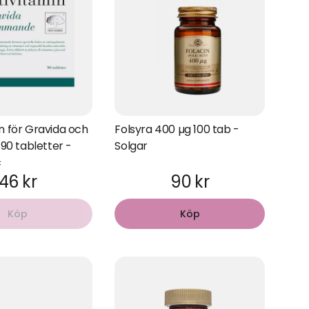
n för Gravida och
Folsyra 400 µg 100 tab -
0 tabletter -
Solgar
c
46 kr
90 kr
Köp
Köp