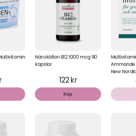
ultivitamin
Närokällan B12 1000 mcg 90
Multivitami
kapslar
Ammande 9
New Nordi
r
122 kr
Köp