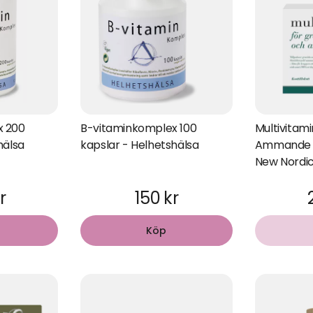
x 200
B-vitaminkomplex 100
Multivitami
hälsa
kapslar - Helhetshälsa
Ammande 2
New Nordi
r
150 kr
Köp