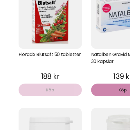
Floradix Blutsaft 50 tabletter
Natalben Gravid M
30 kapslar
188 kr
139 k
Köp
Köp