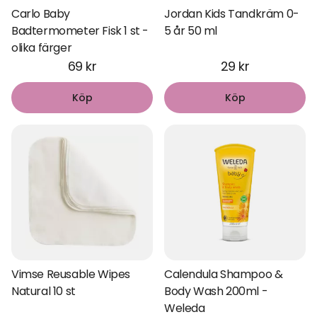
Carlo Baby
Jordan Kids Tandkräm 0-
Badtermometer Fisk 1 st -
5 år 50 ml
olika färger
69 kr
29 kr
Köp
Köp
Vimse Reusable Wipes
Calendula Shampoo &
Natural 10 st
Body Wash 200ml -
Weleda