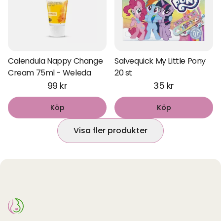
Calendula Nappy Change
Salvequick My Little Pony
Cream 75ml - Weleda
20 st
99 kr
35 kr
Köp
Köp
Visa fler produkter