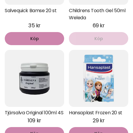
Salvequick Bamse 20 st
Childrens Tooth Gel 50ml
Weleda
35 kr
69 kr
Köp
Köp
Tjärsalva Original 100ml 4S
Hansaplast Frozen 20 st
109 kr
29 kr