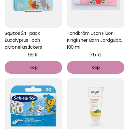
Squitos 24-pack -
Tandkräm Utan Fluor
Eucalyptus- och
Kingfisher Barn Jordgubb,
citronellastickers
100 ml
99 kr
75 kr
Köp
Köp