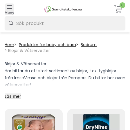
0
Varukor
Meny
0 kr
Hem
Produkter för baby och barn
Badrum
Blöjor & Våtservetter
Blöjor & Våtservetter
Här hittar du ett stort sortiment av blöjor, t.ex. tygblöjor
från ImseVimse och blöjor från Pampers. Du hittar här även
våtservetter!
Läs mer