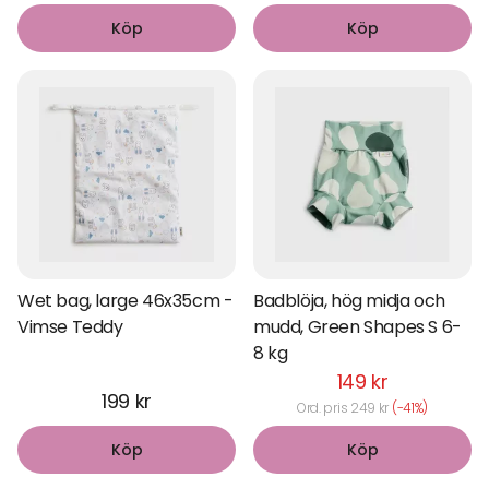
Köp
Köp
Wet bag, large 46x35cm -
Badblöja, hög midja och
Vimse Teddy
mudd, Green Shapes S 6-
8 kg
149 kr
199 kr
Ord. pris 249 kr
(-41%)
Köp
Köp