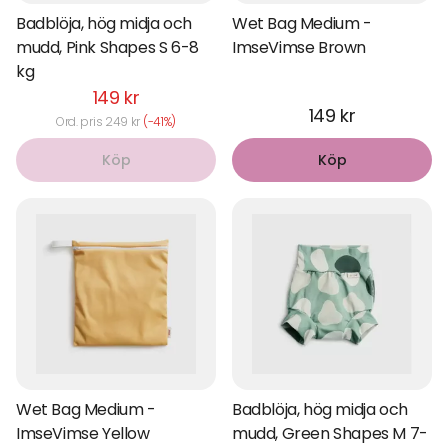
Badblöja, hög midja och
Wet Bag Medium -
mudd, Pink Shapes S 6-8
ImseVimse Brown
kg
149 kr
149 kr
Ord. pris 249 kr
(-41%)
Köp
Köp
Wet Bag Medium -
Badblöja, hög midja och
ImseVimse Yellow
mudd, Green Shapes M 7-