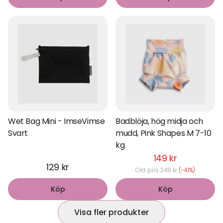
Wet Bag Mini - ImseVimse
Badblöja, hög midja och
Svart
mudd, Pink Shapes M 7-10
kg
149 kr
129 kr
Ord. pris 249 kr
(-41%)
Köp
Köp
Visa fler produkter