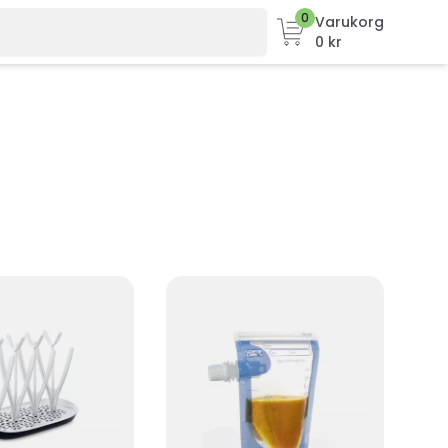
0
Varukorg
0 kr