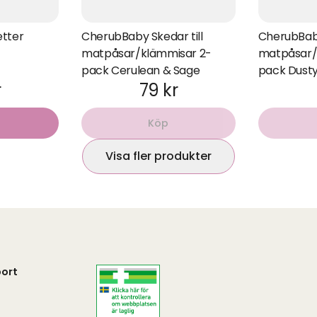
etter
CherubBaby Skedar till
CherubBaby
matpåsar/klämmisar 2-
matpåsar/
pack Cerulean & Sage
pack Dusty
r
79 kr
Köp
Visa fler produkter
ort