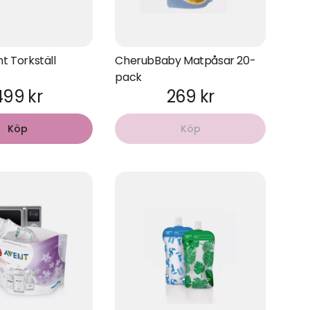
nt Torkställ
CherubBaby Matpåsar 20-
pack
499 kr
269 kr
Köp
Köp