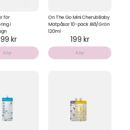
r för
On The Go Mini CherubBaby
ring i
Matpåsar 10-pack Blå/Grön
ugn
120ml
199 kr
199 kr
Köp
Köp