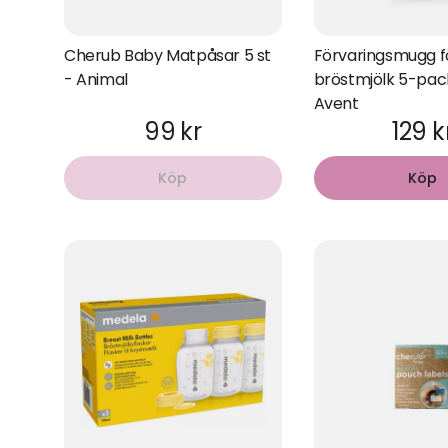
Cherub Baby Matpåsar 5 st
Förvaringsmugg f
- Animal
bröstmjölk 5-pack
Avent
99 kr
129 k
Köp
Köp