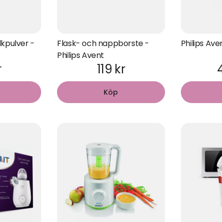
lkpulver -
Flask- och nappborste -
Philips Ave
Philips Avent
r
119 kr
Köp