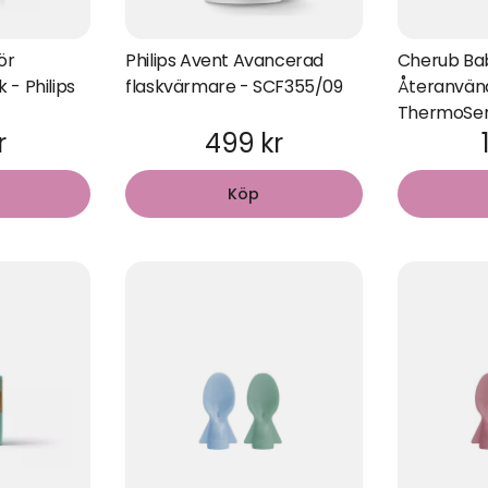
ör
Philips Avent Avancerad
Cherub Ba
 - Philips
flaskvärmare - SCF355/09
Återanvän
ThermoSens
r
499 kr
Köp