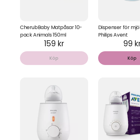
CherubBaby Matpåsar 10-
Dispenser för mjö
pack Animals 150ml
Philips Avent
159 kr
99 k
Köp
Köp