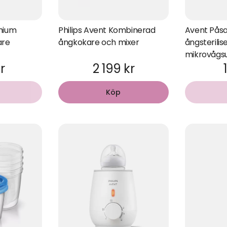
emium
Philips Avent Kombinerad
Avent Påsa
are
ångkokare och mixer
ångsterilise
mikrovågs
r
2 199 kr
Köp