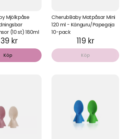
by Mjölkpåse
CherubBaby Matpåsar Mini
dningsbar
120 ml - Känguru/Papegoja
or (10 st) 180ml
10-pack
139 kr
119 kr
Köp
Köp