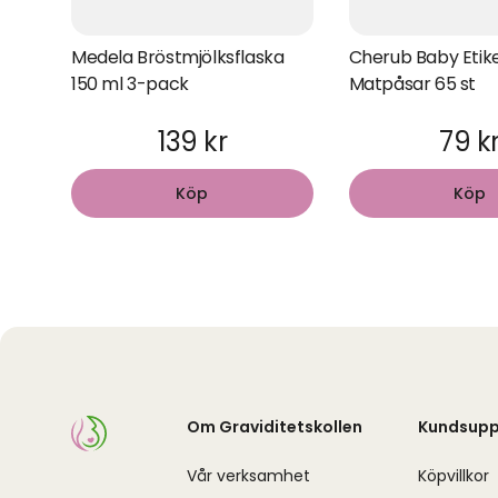
Medela Bröstmjölksflaska
Cherub Baby Etik
150 ml 3-pack
Matpåsar 65 st
139 kr
79 k
Köp
Köp
Om Graviditetskollen
Kundsupp
Vår verksamhet
Köpvillkor