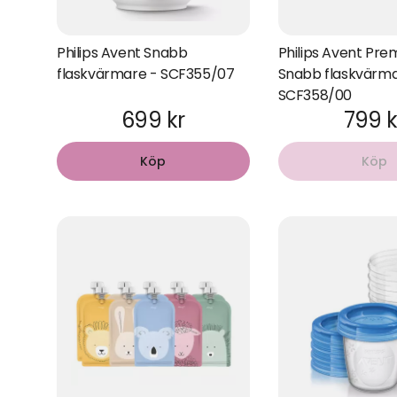
Philips Avent Snabb
Philips Avent Pr
flaskvärmare - SCF355/07
Snabb flaskvärm
SCF358/00
699 kr
799 k
Köp
Köp