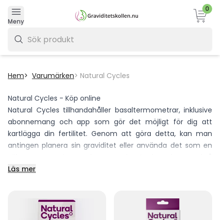
0
Varukor
Meny
0 kr
Hem
Varumärken
Natural Cycles
Natural Cycles - Köp online
Natural Cycles tillhandahåller basaltermometrar, inklusive
abonnemang och app som gör det möjligt för dig att
kartlägga din fertilitet. Genom att göra detta, kan man
antingen planera sin graviditet eller använda det som en
säker preventivmetod. Natural Cycles har också
graviditetstest & ägglossningstest med hög säkerhet.
Läs mer