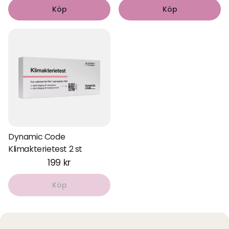
För mer information och köp av test, besök vår sida för
Köp
Köp
Fertilitetstest Män
.
Hur fungerar fertilitetstest för hemmabruk?
Hemmatest för fertilitet är designade för att vara enkla
och smidiga att använda. Så här går det oftast till:
För kvinnor
: Du testar din urin, helst på morgonen, med
hjälp av medföljande teststicka. Resultatet visar om FSH-
nivån är förhöjd.
För män
: Ett spermieprov samlas i ett kärl och appliceras
enligt instruktion. Efter en kort väntetid får du svar om
Dynamic Code
koncentrationen av spermier är tillräcklig.
Klimakterietest 2 st
199 kr
Alla våra tester kommer med tydliga instruktioner och
tolkning av resultatet. Om testet visar på en avvikelse
Köp
rekommenderar vi att du kontaktar vården för vidare
utredning.
Fördelar med att testa fertiliteten hemma