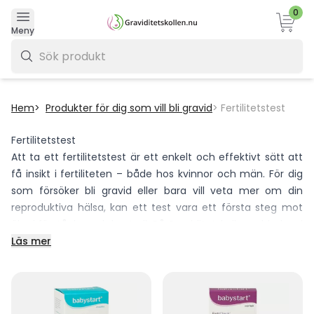
0
Varukor
Meny
0 kr
Hem
Produkter för dig som vill bli gravid
Fertilitetstest
Fe
rtilitetstest
Att ta ett fertilitetstest är ett enkelt och effektivt sätt att
få insikt i fertiliteten – både hos kvinnor och män. För dig
som försöker bli gravid eller bara vill veta mer om din
reproduktiva hälsa, kan ett test vara ett första steg mot
ökad förståelse och kontroll. På Graviditetskollen erbjuder vi
pålitliga och lättanvända fertilitetstester för hemmabruk,
Läs mer
så att du kan känna dig trygg i processen.
Vad är ett fertilitetstest?
Ett fertilitetstest är ett test som undersöker kroppens
förutsättningar för att bli gravid. Det finns olika typer av