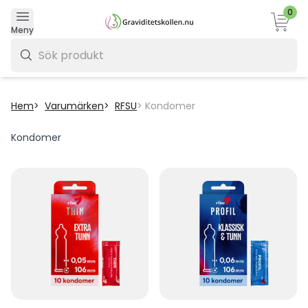
0
Varukor
Meny
0 kr
Hem
Varumärken
RFSU
Kondomer
Kondomer