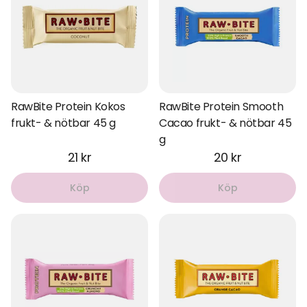
RawBite Protein Kokos
RawBite Protein Smooth
frukt- & nötbar 45 g
Cacao frukt- & nötbar 45
g
21 kr
20 kr
Köp
Köp