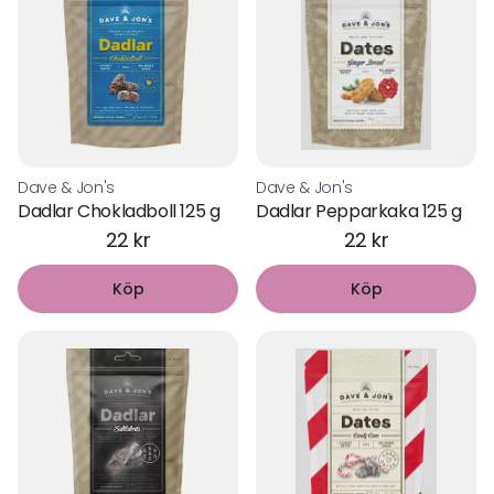
förlossning. Dessutom är de:
✔ Rika på fibrer – Hjälper till att förebygga förstoppning,
ett vanligt besvär under graviditeten.
✔ Naturlig energikälla – Ger snabb och långvarig energi
tack vare sitt naturliga sockerinnehåll.
✔ Fulla av viktiga näringsämnen – Innehåller järn, kalium,
magnesium och folat, som alla är viktiga för både
Dave & Jon's
Dave & Jon's
mamma och bebis.
Dadlar Chokladboll 125 g
Dadlar Pepparkaka 125 g
Hur många dadlar ska man äta?
22 kr
22 kr
Många experter rekommenderar att börja äta ca 6 dadlar
per dag från vecka 36 av graviditeten för att dra nytta av
Köp
Köp
dess positiva effekter på förlossningen.
Använd dadlar i din vardag
Dadlar är otroligt mångsidiga! Testa att:
Mixa dem i smoothies för en naturlig sötma och extra
energi.
Hacka dem och strö över yoghurt eller gröt.
Göra nyttiga energibars eller dadelbollar som mellanmål.