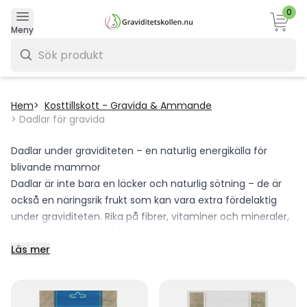
0
Varukor
Meny
0 kr
Hem
Kosttillskott - Gravida & Ammande
Dadlar för gravida
Dadlar under graviditeten – en naturlig energikälla för
blivande mammor
Dadlar är inte bara en läcker och naturlig sötning – de är
också en näringsrik frukt som kan vara extra fördelaktig
under graviditeten. Rika på fibrer, vitaminer och mineraler,
har dadlar använts i århundraden för att stödja en
hälsosam graviditet och underlätta förlossningen.
Läs mer
Varför äta dadlar under graviditeten?
Forskning tyder på att dadlar kan bidra till en smidigare
förlossning genom att främja en naturlig graviditet och