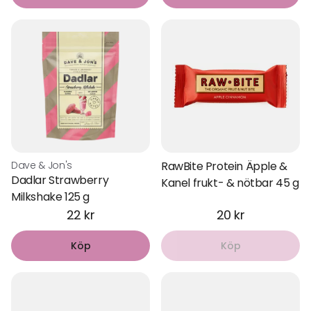
Dave & Jon's
RawBite Protein Äpple &
Dadlar Strawberry
Kanel frukt- & nötbar 45 g
Milkshake 125 g
22 kr
20 kr
Köp
Köp