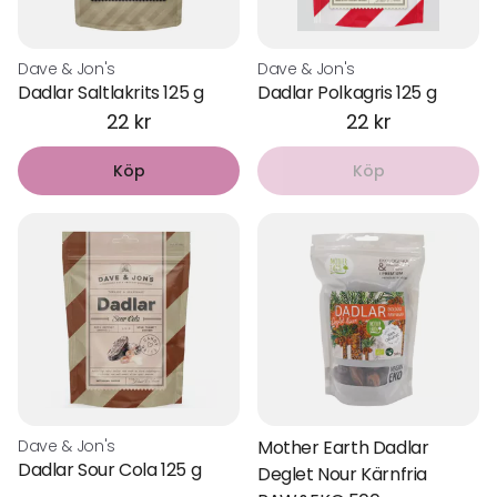
Upptäck vårt breda utbud av ekologiska och färska dadlar i
vår webbutik – perfekt för en hälsosam graviditet!
Dave & Jon's
Dave & Jon's
Dadlar Saltlakrits 125 g
Dadlar Polkagris 125 g
Beställ dina dadlar idag och ge din kropp en naturlig boost!
22 kr
22 kr
Köp
Köp
Dave & Jon's
Mother Earth Dadlar
Dadlar Sour Cola 125 g
Deglet Nour Kärnfria