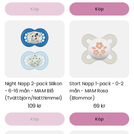
Köp
Köp
Night Napp 2-pack Silikon
Start Napp 1-pack - 0-2
- 6-16 mån - MAM Blå
mån - MAM Rosa
(Tvättbjörn/Natthimmel)
(Blommor)
109 kr
69 kr
Köp
Köp