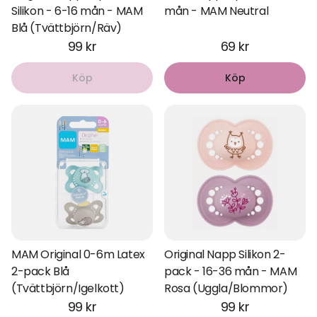
Silikon - 6-16 mån - MAM
mån - MAM Neutral
Blå (Tvättbjörn/Räv)
99 kr
69 kr
Köp
Köp
MAM Original 0-6m Latex
Original Napp Silikon 2-
2-pack Blå
pack - 16-36 mån - MAM
(Tvättbjörn/Igelkott)
Rosa (Uggla/Blommor)
99 kr
99 kr