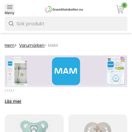
0
Varukor
Meny
0 kr
Hem
Varumärken
MAM
MAM
Här hittar du samtliga produkter från MAM! Alla produkter
Läs mer
från MAM är tillverkade med design, funktion och
medicinsk kompetenens i åtanke. Insiktsfulla föräldrar
väljer en MAM-produkt mer än 50 miljoner gånger varje
år. MAMs nappar är BPA-fria och sugdelen har en