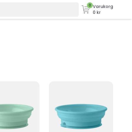
0
Varukorg
0 kr