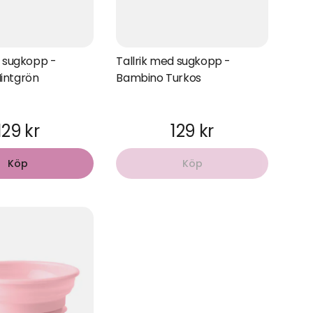
d sugkopp -
Tallrik med sugkopp -
intgrön
Bambino Turkos
129 kr
129 kr
Köp
Köp