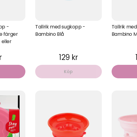
pp -
Tallrik med sugkopp -
Tallrik me
 färger
Bambino Blå
Bambino M
 eller
r
129 kr
Köp