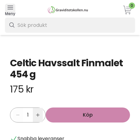
0
Varukor
Meny
0 kr
Celtic Havssalt Finmalet
454 g
175 kr
Köp
Snabba leveranser