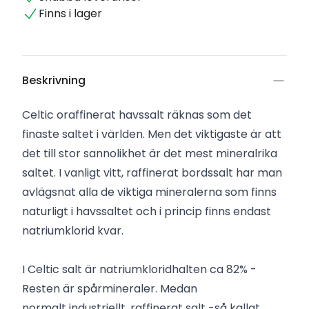
Finns i lager
Beskrivning
Celtic oraffinerat havssalt räknas som det
finaste saltet i världen. Men det viktigaste är att
det till stor sannolikhet är det mest mineralrika
saltet. I vanligt vitt, raffinerat bordssalt har man
avlägsnat alla de viktiga mineralerna som finns
naturligt i havssaltet och i princip finns endast
natriumklorid kvar.
I Celtic salt är natriumkloridhalten ca 82% -
Resten är spårmineraler. Medan
normalt industriellt, raffinerat salt -så kallat