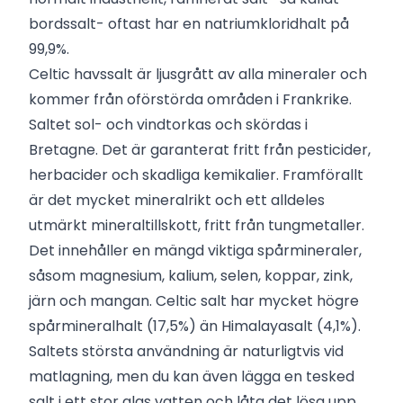
bordssalt- oftast har en natriumkloridhalt på
99,9%.
Celtic havssalt är ljusgrått av alla mineraler och
kommer från oförstörda områden i Frankrike.
Saltet sol- och vindtorkas och skördas i
Bretagne. Det är garanterat fritt från pesticider,
herbacider och skadliga kemikalier. Framförallt
är det mycket mineralrikt och ett alldeles
utmärkt mineraltillskott, fritt från tungmetaller.
Det innehåller en mängd viktiga spårmineraler,
såsom magnesium, kalium, selen, koppar, zink,
järn och mangan. Celtic salt har mycket högre
spårmineralhalt (17,5%) än Himalayasalt (4,1%).
Saltets största användning är naturligtvis vid
matlagning, men du kan även lägga en tesked
salt i ett stor glas vatten och låta det lösa upp