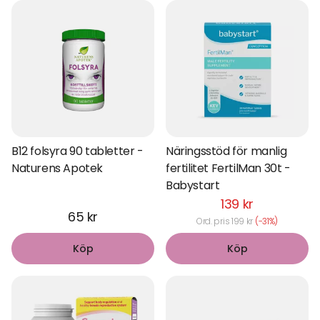
B12 folsyra 90 tabletter -
Näringsstöd för manlig
Naturens Apotek
fertilitet FertilMan 30t -
Babystart
139 kr
65 kr
Ord. pris 199 kr
(-31%)
Köp
Köp