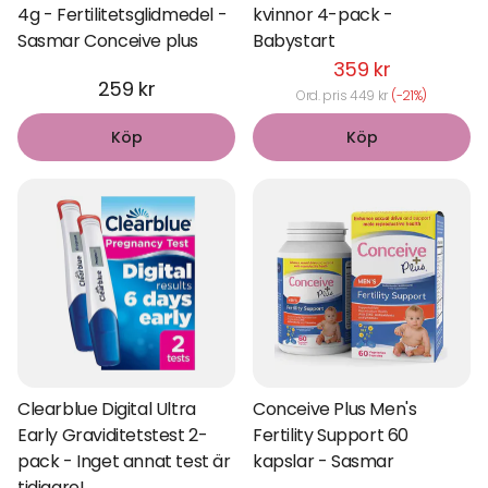
4g - Fertilitetsglidmedel -
kvinnor 4-pack -
Sasmar Conceive plus
Babystart
359 kr
259 kr
Ord. pris 449 kr
(-21%)
Köp
Köp
Clearblue Digital Ultra
Conceive Plus Men's
Early Graviditetstest 2-
Fertility Support 60
pack - Inget annat test är
kapslar - Sasmar
tidigare!