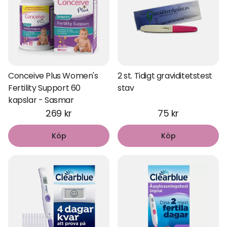
Conceive Plus Women's
2 st. Tidigt graviditetstest
Fertility Support 60
stav
kapslar - Sasmar
269 kr
75 kr
Köp
Köp