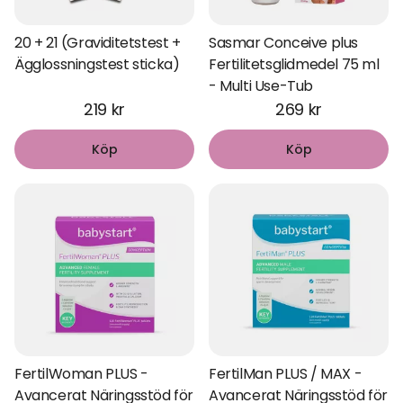
vitaminer speciellt framtagna för att främja fertiliteten
hos både kvinnor och män. Ge era kroppar den näring de
20 + 21 (Graviditetstest +
Sasmar Conceive plus
behöver för att öka chanserna.
Ägglossningstest sticka)
Fertilitetsglidmedel 75 ml
Skapa de bästa förutsättningarna: Utforska
glidmedel som
- Multi Use-Tub
är skonsamma mot spermierna
och underlättar på naturlig
219 kr
269 kr
väg. Varje detalj räknas när ni skapar de optimala
förhållandena.
Köp
Köp
Stöd och inspiration: Vi erbjuder mer än bara produkter. Här
hittar ni information och resurser som kan ge er stöd och
inspiration under resans gång.
Kom ihåg att ni inte är ensamma. Många par delar denna
dröm, och vi är här för att stötta er med kvalitetsprodukter
och kunskap. Ta första steget mot er framtida familj –
utforska vårt sortiment och låt oss vara en del av er resa.
FertilWoman PLUS -
FertilMan PLUS / MAX -
Avancerat Näringsstöd för
Avancerat Näringsstöd för