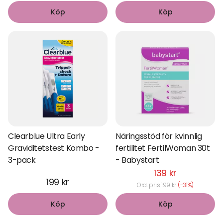
Köp
Köp
Clearblue Ultra Early
Näringsstöd för kvinnlig
Graviditetstest Kombo -
fertilitet FertilWoman 30t
3-pack
- Babystart
139 kr
199 kr
Ord. pris 199 kr
(-31%)
Köp
Köp