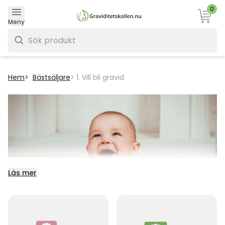
0
Varukor
Meny
0 kr
Hem
Bästsäljare
1. Vill bli gravid
Läs mer