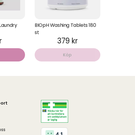
Laundry
BIOpH Washing Tablets 180
st
r
379 kr
Köp
ort
oss