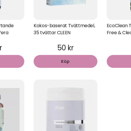
lytande
Kokos-baserat Tvättmedel,
EcoClean T
Vera
35 tvättar CLEEN
Free & Cle
r
50 kr
Köp