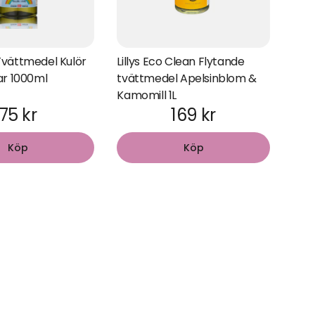
vättmedel Kulör
Lillys Eco Clean Flytande
ar 1000ml
tvättmedel Apelsinblom &
Kamomill 1L
75 kr
169 kr
Köp
Köp