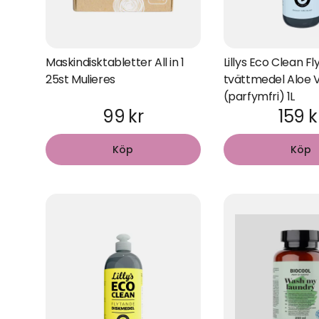
Maskindisktabletter All in 1
Lillys Eco Clean F
25st Mulieres
tvättmedel Aloe 
(parfymfri) 1L
99 kr
159 k
Köp
Köp