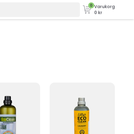
0
Varukorg
0 kr