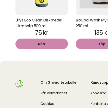
Lillys Eco Clean Diskmedel
BioCool Wash My 
Citronolja 500 ml
250 ml
75 kr
135 k
Köp
Köp
Om Graviditetskollen
Kundsupp
Vår verksamhet
Köpvillkor
Cookies
Kontakta 