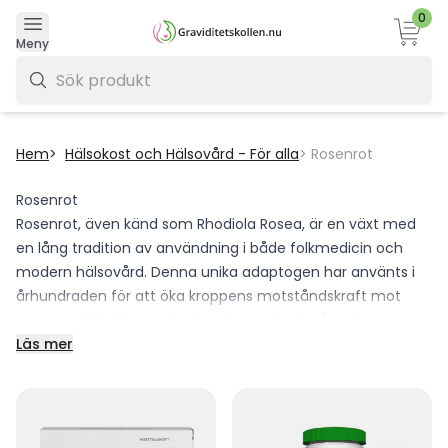
0
Varukor
Meny
0 kr
Hem
Hälsokost och Hälsovård - För alla
Rosenrot
Rosenrot
Rosenrot, även känd som Rhodiola Rosea, är en växt med
en lång tradition av användning i både folkmedicin och
modern hälsovård. Denna unika adaptogen har använts i
århundraden för att öka kroppens motståndskraft mot
stress och förbättra allmän hälsa och välmående. Hos
Graviditetskollen erbjuder vi högkvalitativa
Läs mer
rosenrotprodukter som är noggrant utvalda för att
säkerställa att du får det bästa möjliga från denna
fantastiska växt.
Fördelar med rosenrot