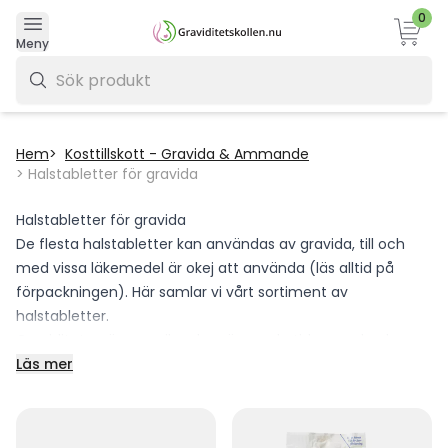
0
Varukor
Meny
0 kr
Hem
Kosttillskott - Gravida & Ammande
Halstabletter för gravida
Halstabletter för gravida
De flesta halstabletter kan användas av gravida, till och
med vissa läkemedel är okej att använda (läs alltid på
förpackningen). Här samlar vi vårt sortiment av
halstabletter.
Graviditeten är en unik och spännande tid, men den kan
också komma med obehagliga symptom som ont i halsen
Läs mer
eller torrhet. Hos oss hittar du ett noggrant utvalt
sortiment av halstabletter som är säkra och effektiva för
blivande mammor.