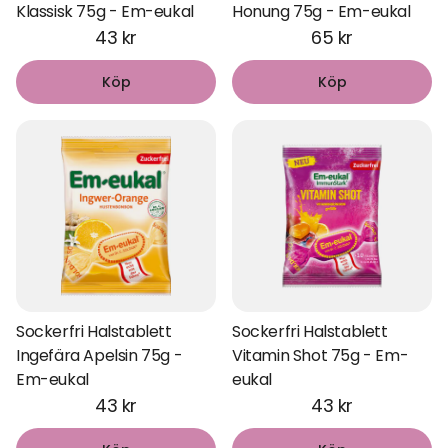
Klassisk 75g - Em-eukal
Honung 75g - Em-eukal
43 kr
65 kr
Köp
Köp
Sockerfri Halstablett
Sockerfri Halstablett
Ingefära Apelsin 75g -
Vitamin Shot 75g - Em-
Em-eukal
eukal
43 kr
43 kr