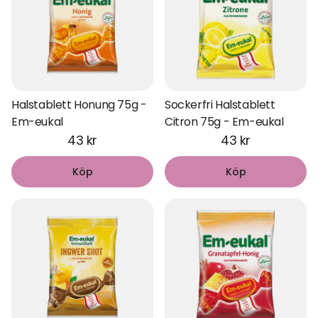
Halstablett Honung 75g -
Sockerfri Halstablett
Em-eukal
Citron 75g - Em-eukal
43 kr
43 kr
Köp
Köp