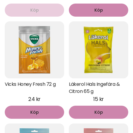
Köp
Köp
Vicks Honey Fresh 72 g
Läkerol Hals Ingefära &
Citron 65 g
24 kr
15 kr
Köp
Köp