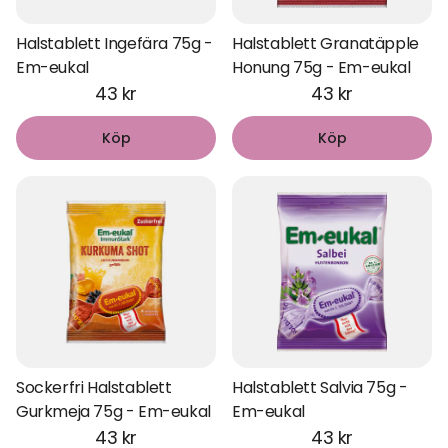
Halstablett Ingefära 75g -
Halstablett Granatäpple
Em-eukal
Honung 75g - Em-eukal
43 kr
43 kr
Köp
Köp
Sockerfri Halstablett
Halstablett Salvia 75g -
Gurkmeja 75g - Em-eukal
Em-eukal
43 kr
43 kr