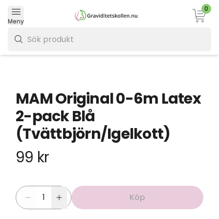
0
Varukor
Meny
0 kr
MAM Original 0-6m Latex
2-pack Blå
(Tvättbjörn/Igelkott)
99 kr
Köp