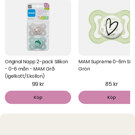
Original Napp 2-pack Silikon
MAM Supreme 0-6m Sili
- 0-6 mån - MAM Grå
Grön
(Igelkott/Ekollon)
99 kr
85 kr
Köp
Köp