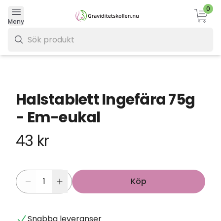
0
Varukor
Meny
0 kr
Halstablett Ingefära 75g
- Em-eukal
43 kr
Köp
Snabba leveranser