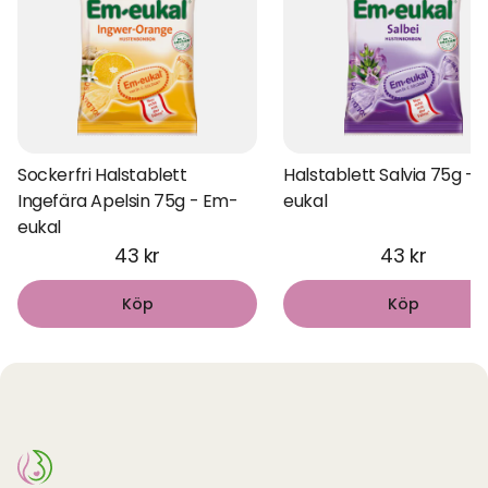
Sockerfri Halstablett
Halstablett Salvia 75g -
Ingefära Apelsin 75g - Em-
eukal
eukal
43 kr
43 kr
Köp
Köp