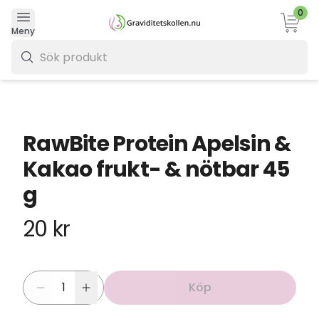
0
Varukor
Meny
0 kr
RawBite Protein Apelsin &
Kakao frukt- & nötbar 45
g
20 kr
Köp