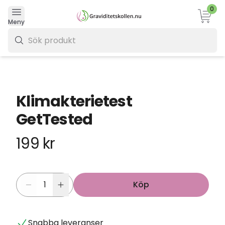
0
Varukor
Meny
0 kr
Klimakterietest
GetTested
199 kr
Köp
Snabba leveranser