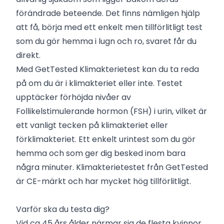
förändrade beteende. Det finns nämligen hjälp
att få, börja med ett enkelt men tillförlitligt test
som du gör hemma i lugn och ro, svaret får du
direkt.
Med GetTested Klimakterietest kan du ta reda
på om du är i klimakteriet eller inte. Testet
upptäcker förhöjda nivåer av
Follikelstimulerande hormon (FSH) i urin, vilket är
ett vanligt tecken på klimakteriet eller
förklimakteriet. Ett enkelt urintest som du gör
hemma och som ger dig besked inom bara
några minuter. Klimakterietestet från GetTested
är CE-märkt och har mycket hög tillförlitligt.
Varför ska du testa dig?
Vid ca 45 års ålder närmar sig de flesta kvinnor