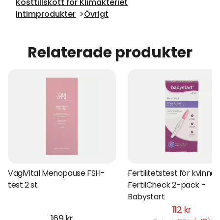
Kosttillskott för Klimakteriet
Intimprodukter
Övrigt
Relaterade produkter
VagiVital Menopause FSH-
Fertilitetstest för kvinnor
test 2 st
FertilCheck 2-pack -
Babystart
112 kr
169 kr