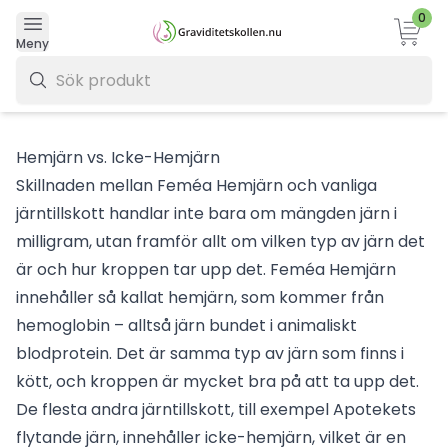
0
Varukor
Meny
0 kr
Hemjärn vs. Icke-Hemjärn
Skillnaden mellan Feméa Hemjärn och vanliga
järntillskott handlar inte bara om mängden järn i
milligram, utan framför allt om vilken typ av järn det
är och hur kroppen tar upp det. Feméa Hemjärn
innehåller så kallat hemjärn, som kommer från
hemoglobin – alltså järn bundet i animaliskt
blodprotein. Det är samma typ av järn som finns i
kött, och kroppen är mycket bra på att ta upp det.
De flesta andra järntillskott, till exempel Apotekets
flytande järn, innehåller icke-hemjärn, vilket är en