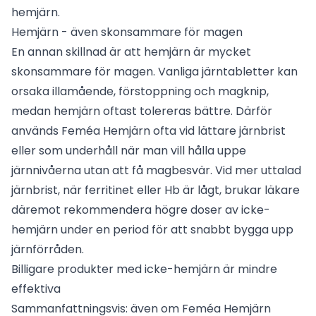
hemjärn.
Hemjärn - även skonsammare för magen
En annan skillnad är att hemjärn är mycket
skonsammare för magen. Vanliga järntabletter kan
orsaka illamående, förstoppning och magknip,
medan hemjärn oftast tolereras bättre. Därför
används Feméa Hemjärn ofta vid lättare järnbrist
eller som underhåll när man vill hålla uppe
järnnivåerna utan att få magbesvär. Vid mer uttalad
järnbrist, när ferritinet eller Hb är lågt, brukar läkare
däremot rekommendera högre doser av icke-
hemjärn under en period för att snabbt bygga upp
järnförråden.
Billigare produkter med icke-hemjärn är mindre
effektiva
Sammanfattningsvis: även om Feméa Hemjärn