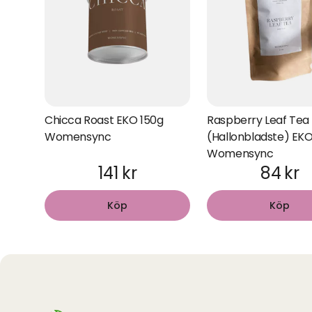
Chicca Roast EKO 150g
Raspberry Leaf Tea
Womensync
(Hallonbladste) EK
Womensync
141 kr
84 kr
Köp
Köp