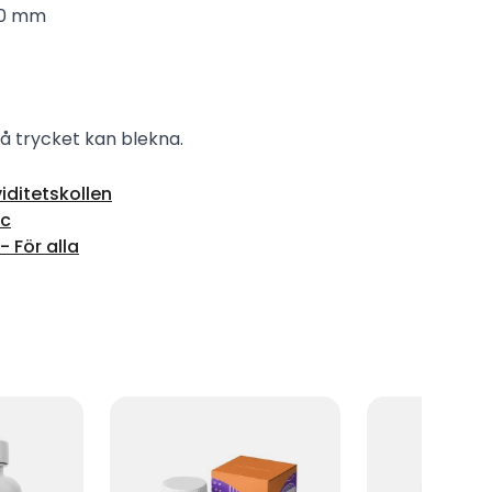
 30 mm
 då trycket kan blekna.
iditetskollen
c
 För alla