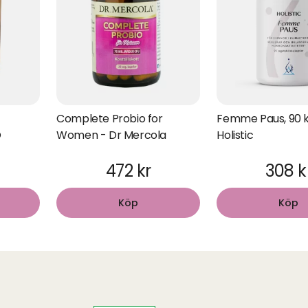
Complete Probio for
Femme Paus, 90 k
O
Women - Dr Mercola
Holistic
472 kr
308 k
Köp
Köp