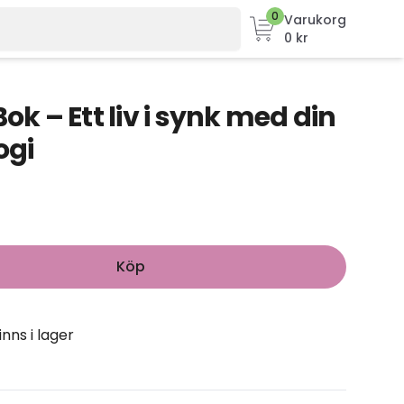
0
Varukorg
0 kr
 – Ett liv i synk med din
ogi
Köp
inns i lager