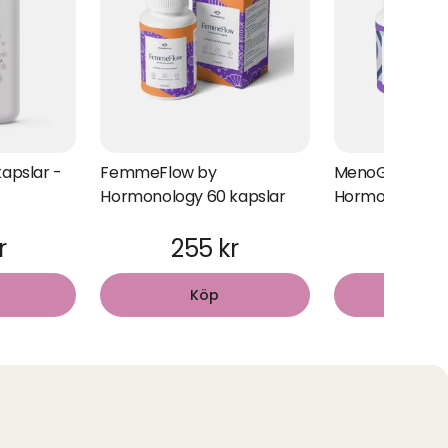
apslar -
FemmeFlow by
MenoGlow by
Hormonology 60 kapslar
Hormonology 6
r
255 kr
330
Köp
Kö