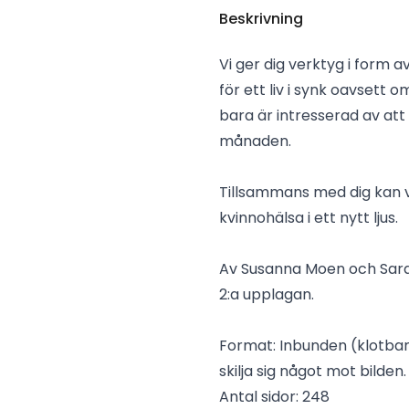
Beskrivning
Vi ger dig verktyg i form a
för ett liv i synk oavsett
bara är intresserad av att
månaden.
Tillsammans med dig kan v
kvinnohälsa i ett nytt ljus.
Av Susanna Moen och Sar
2:a upplagan.
Format: Inbunden (klotban
skilja sig något mot bilden.
Antal sidor: 248