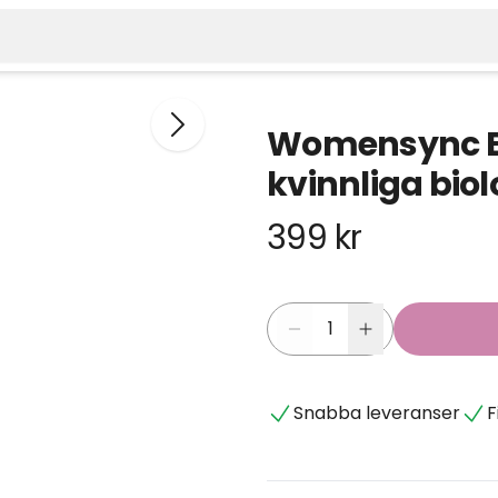
Womensync Bok
kvinnliga biol
399 kr
Snabba leveranser
F