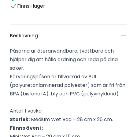
Finns i lager
Beskrivning
Påsarna är återanvändbara, tvättbara och
hjälper dig att hålla ordning och reda på dina
saker.
Förvaringspåsen är tillverkad av PUL
(polyuretanlaminerad polyester) som är fri från
BPA (bisfenol A), bly och PVC (polyvinyklorid).
Antal: 1 väska
Storlek:
Medium Wet Bag – 28 cm x 26 cm.
Fiinns även i:
Mini Wet Bag – 20 cm x 15 cm.