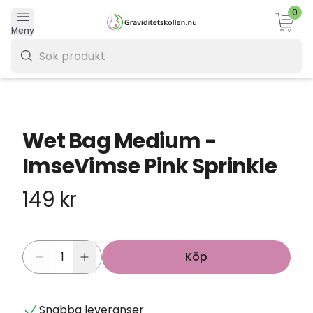
0
Varukor
Meny
0 kr
Wet Bag Medium -
ImseVimse Pink Sprinkle
149 kr
Köp
Snabba leveranser