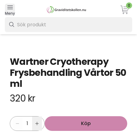
0
Varukor
Meny
0 kr
Wartner Cryotherapy
Frysbehandling Vårtor 50
ml
320 kr
Köp