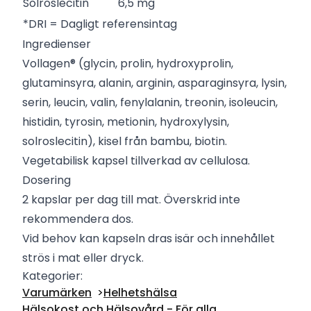
Solroslecitin
6,5 mg
*DRI = Dagligt referensintag
Ingredienser
Vollagen® (glycin, prolin, hydroxyprolin,
glutaminsyra, alanin, arginin, asparaginsyra, lysin,
serin, leucin, valin, fenylalanin, treonin, isoleucin,
histidin, tyrosin, metionin, hydroxylysin,
solroslecitin), kisel från bambu, biotin.
Vegetabilisk kapsel tillverkad av cellulosa.
Dosering
2 kapslar per dag till mat. Överskrid inte
rekommendera dos.
Vid behov kan kapseln dras isär och innehållet
strös i mat eller dryck.
Kategorier:
Varumärken
Helhetshälsa
Hälsokost och Hälsovård - För alla