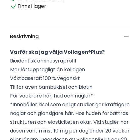
Finns i lager
Beskrivning
Varför ska jag välja Vollagen®Plus?
Bioidentisk aminosyraprofil
Mer lättupptagligt än kollagen
Växtbaserat: 100 % veganskt
Tillför även bambukisel och biotin
För vackrare hår, hud och naglar*
*Innehåller kisel som enligt studier ger kraftigare
naglar och glansigare hår. Hos huden förbättras
strukturen och elasticiteten ökar. Vid studier har
dosen varit minst 10 mg per dag under 20 veckor
eller längre. Dagsdosen av Vollagen®Plus ger 20