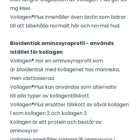
mg kisel.
Vollagen®Plus innehåller även biotin som bidrar
till att bibehålla normalt hår och normal hud.
Bioidentisk aminosyraprofil - används
istället för kollagen
Vollagen® har en aminosyraprofil som
är
bioidentisk
med kollagenet hos människa,
men växtbaserad.
Vollagen®Plus kan användas som alternativ
till
alla
typer av kollagentillskott.
Vollagen®Plus ersätter tillskott av såväl kollagen
1 som kollagen 2 och kollagen 3.
Kollagen är ett protein och består av
aminosyror.
Vollagen innehåller samma 18 aminosyror i