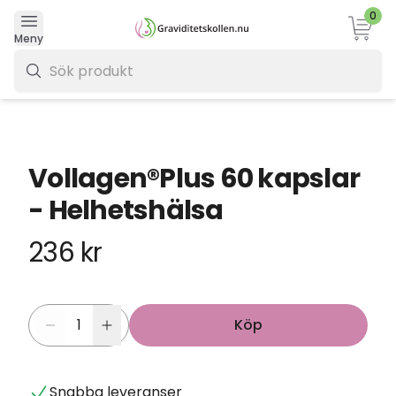
0
Varukor
Meny
0 kr
Vollagen®Plus 60 kapslar
- Helhetshälsa
236 kr
Köp
Snabba leveranser