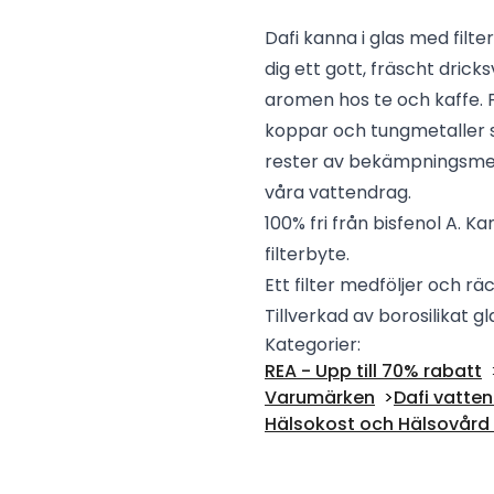
Dafi kanna i glas med filt
dig ett gott, fräscht dric
aromen hos te och kaffe. Fi
koppar och tungmetaller så
rester av bekämpningsme
våra vattendrag.
100% fri från bisfenol A. K
filterbyte.
Ett filter medföljer och räc
Tillverkad av borosilikat gl
Kategorier:
REA - Upp till 70% rabatt
Varumärken
Dafi vatte
Hälsokost och Hälsovård -