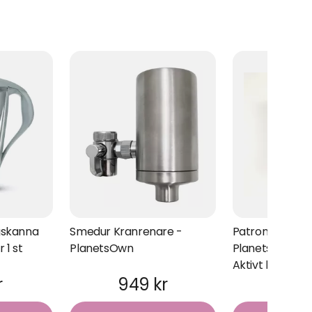
gskanna
Smedur Kranrenare -
Patron Smedur
 1 st
PlanetsOwn
PlanetsOwn Ah
Aktivt kol
r
949 kr
199