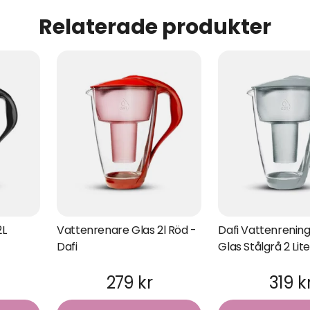
Relaterade produkter
2L
Vattenrenare Glas 2l Röd -
Dafi Vattenrenin
Dafi
Glas Stålgrå 2 Liter
279 kr
319 k