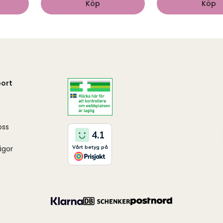
Köp
Köp
ort
oss
ågor