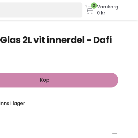
0
Varukorg
0 kr
las 2L vit innerdel - Dafi
Köp
inns i lager