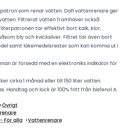
erpatron som renar vatten. Dafi vattenrenare ger
ksvatten. Filtrerat vatten framhäver också
lterpatronen tar effektivt bort kalk, klor,
som bly och kvicksilver. Filtret tar även bort
del samt läkemedelsrester som kan komma ut i
annan är försedd med en elektroniks indikator för
ker cirka 1 månad eller till 150 liter vatten.
as. Handtag och lock är 100% fritt från bisfenol A.
Övrigt
nrenare
 För alla
Vattenrenare