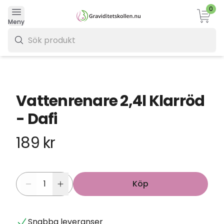
0
Varukor
Meny
0 kr
Vattenrenare 2,4l Klarröd
- Dafi
189 kr
Köp
Snabba leveranser