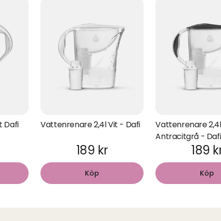
t Dafi
Vattenrenare 2,4l Vit - Dafi
Vattenrenare 2,4
Antracitgrå - Daf
189 kr
189 k
Köp
Köp