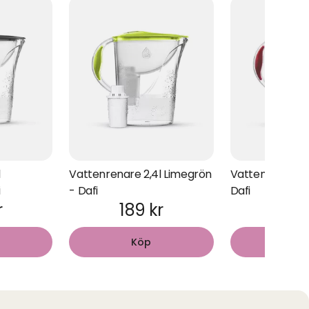
l
Vattenrenare 2,4l Limegrön
Vattenrenare 2,
i
- Dafi
Dafi
r
189 kr
189
Köp
Kö