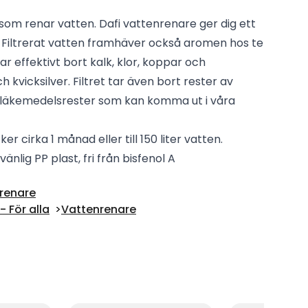
n som renar vatten. Dafi vattenrenare ger dig ett
. Filtrerat vatten framhäver också aromen hos te
ar effektivt bort kalk, klor, koppar och
 kvicksilver. Filtret tar även bort rester av
äkemedelsrester som kan komma ut i våra
ker cirka 1 månad eller till 150 liter vatten.
vänlig PP plast, fri från bisfenol A
nrenare
 För alla
Vattenrenare