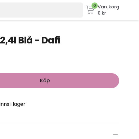
0
Varukorg
0 kr
,4l Blå - Dafi
Köp
inns i lager