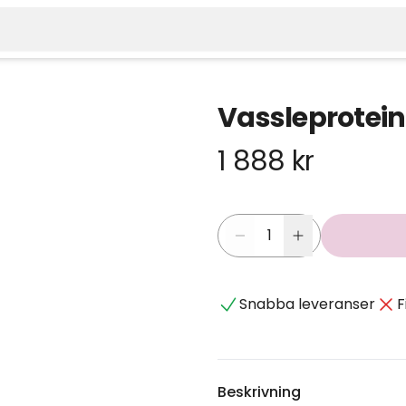
Vassleprotein v
1 888 kr
Snabba leveranser
F
Beskrivning