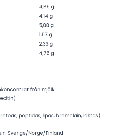
4,85 g
4,14 g
5,88 g
1,57 g
2,33 g
4,78 g
inkoncentrat från mjölk
ecitin)
teas, peptidas, lipas, bromelain, laktas)
in: Sverige/Norge/Finland