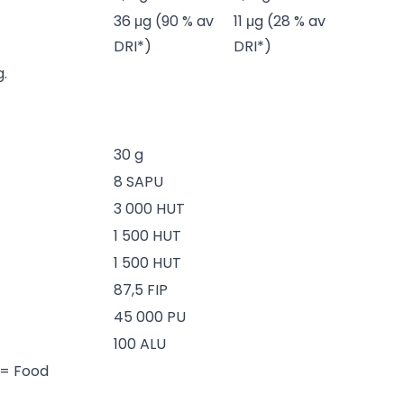
36 μg (90 % av
11 μg (28 % av
DRI*)
DRI*)
g.
30 g
8 SAPU
3 000 HUT
1 500 HUT
1 500 HUT
87,5 FIP
45 000 PU
100 ALU
 = Food