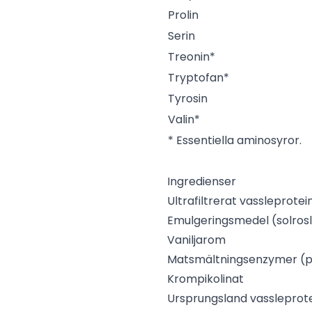
Prolin
Serin
Treonin*
Tryptofan*
Tyrosin
Valin*
* Essentiella aminosyror.
Ingredienser
Ultrafiltrerat vassleprote
Emulgeringsmedel (solrosl
Vaniljarom
Matsmältningsenzymer (pro
Krompikolinat
Ursprungsland vassleprote