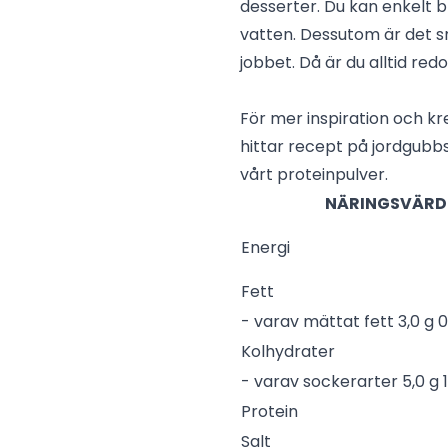
desserter. Du kan enkelt b
vatten. Dessutom är det sm
jobbet. Då är du alltid re
För mer inspiration och kr
hittar recept på jordgubb
vårt proteinpulver.
NÄRINGSVÄRDE
Energi
Fett
- varav mättat fett 3,0 g 0
Kolhydrater
- varav sockerarter 5,0 g 1
Protein
Salt