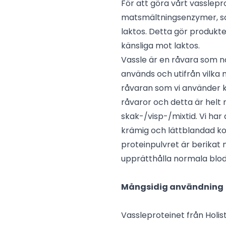
För att göra vårt vasslepro
matsmältningsenzymer, so
laktos. Detta gör produkte
känsliga mot laktos.
Vassle är en råvara som na
används och utifrån vilka
råvaran som vi använder ka
råvaror och detta är helt n
skak-/visp-/mixtid. Vi har d
krämig och lättblandad kon
proteinpulvret är berikat 
upprätthålla normala blod
Mångsidig användning
Vassleproteinet från Holist