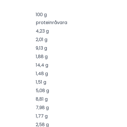
100 g
proteinråvara
4,23 g
2,01 g
9,13 g
1,88 g
14,4 g
1,48 g
1,51 g
5,08 g
8,81 g
7,98 g
1,77 g
2,58 g