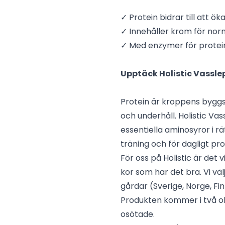
✓ Protein bidrar till att 
✓ Innehåller krom för nor
✓ Med enzymer för protei
Upptäck Holistic Vassle
Protein är kroppens byg
och underhåll. Holistic Vas
essentiella aminosyror i r
träning och för dagligt pr
För oss på Holistic är det
kor som har det bra. Vi vä
gårdar (Sverige, Norge, Finl
Produkten kommer i två ol
osötade.