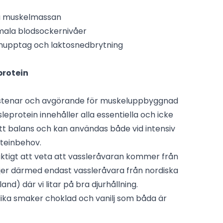
öka muskelmassan
mala blodsockernivåer
nupptag och laktosnedbrytning
protein
gstenar och avgörande för muskeluppbyggnad
sleprotein innehåller alla essentiella och icke
ätt balans och kan användas både vid intensiv
oteinbehov.
 viktigt att veta att vassleråvaran kommer från
ljer därmed endast vassleråvara från nordiska
and) där vi litar på bra djurhållning.
ika smaker choklad och vanilj som båda är