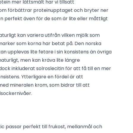
tein mer lättsmält har vi tillsatt
m förbättrar proteinupptaget och bryter ner
n perfekt även för de som är lite eller måttligt
turligt kan variera utifrån vilken mjölk som
 marker som korna har betat på. Den norska
n upplevas lite fetare i sin konsistens än övriga
aturligt, men kan kräva lite längre
ock inkluderat solroslecitin för att få till en mer
sistens. Ytterligare en fördel är att
med mineralen krom, som bidrar till att
sockernivåer.
ic passar perfekt till frukost, mellanmål och