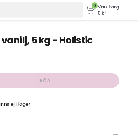
0
Varukorg
0 kr
anilj, 5 kg - Holistic
Köp
inns ej i lager