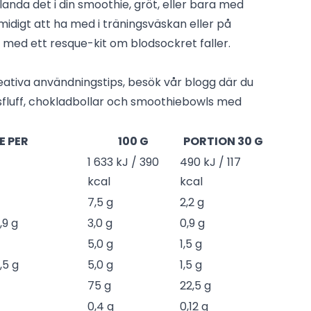
landa det i din smoothie, gröt, eller bara med
idigt att ha med i träningsväskan eller på
do med ett resque-kit om blodsockret faller.
eativa användningstips, besök vår blogg där du
sfluff, chokladbollar och smoothiebowls med
 PER
100 G
PORTION 30 G
1 633 kJ / 390
490 kJ / 117
kcal
kcal
7,5 g
2,2 g
,9 g
3,0 g
0,9 g
5,0 g
1,5 g
,5 g
5,0 g
1,5 g
75 g
22,5 g
0,4 g
0,12 g