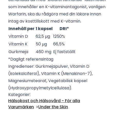
som innehåller en K-vitaminantagonist, vanligen
Warfarin, ska du rådgöra med din läkare innan
intag av kosttillskott med K-vitamin.
Innehåll per
1 kapsel
DRI*
Vitamin D
62,5 µg
1250%
Vitamin K
50 µg
66,5%
Gurkmeja
460 mg
Ej fastställt
*Dagligt referensintag
Ingredienser: Gurkmejapulver, Vitamin D
(kolekalciferol), Vitamin K (Menakinon-7),
Magnesiumstearat, Vegetabilisk kapsel
(Hydroxypropylmetylcellulosa).
Kategorier:
Hälsokost och Hälsovård - För alla
Varumärken
Under the Skin