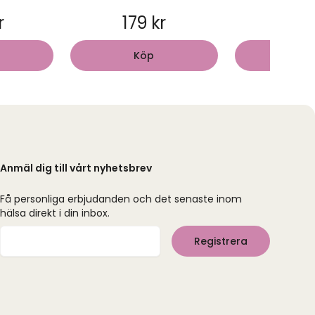
r
179 kr
149
Köp
Kö
Anmäl dig till vårt nyhetsbrev
Få personliga erbjudanden och det senaste inom
hälsa direkt i din inbox.
Mejladress
Registrera