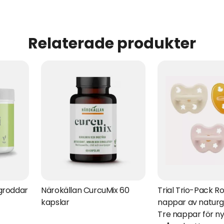
Relaterade produkter
igroddar
Närokällan CurcuMix 60
Trial Trio-Pack R
kapslar
nappar av natur
Tre nappar för n