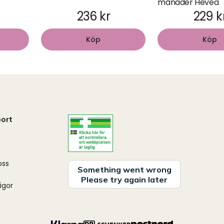
månader Hevea
236 kr
229 k
Köp
Köp
ort
oss
ågor