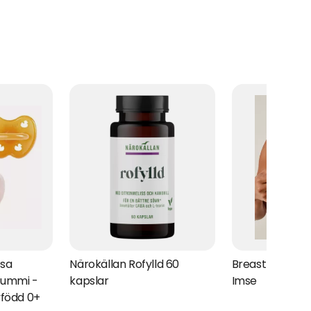
osa
Närokällan Rofylld 60
Breast warmer 
gummi -
kapslar
Imse
yfödd 0+