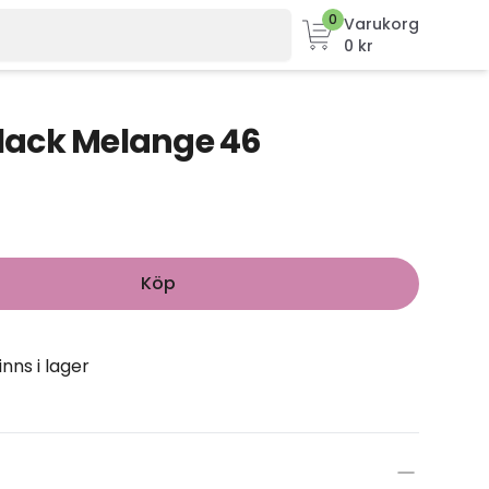
0
Varukorg
0 kr
 Black Melange 46
Köp
inns i lager