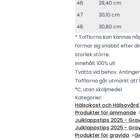
46
29,40 cm
47
30,10 cm
48
30,80 cm
* Tofflorna kan kännas n
formar sig snabbt efter di
storlek större.
Innehåll: 100% ull
Tvätta vid behov. Antinge
Tofflorna går utmärkt att
°C, utan sköljmedel.
Kategorier:
Hälsokost och Hälsovård -
Produkter för ammande
Julklappstips 2025 - Grav
Julklappstips 2025 - Grav
Produkter för gravida
Gr