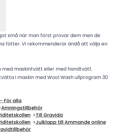
ågot små när man först provar dem men de
na fötter. Vi rekommenderar ändå att välja en
n med maskintvätt eller med handtvätt.
 tvätta i maskin med Wool Wash ullprogram 30
 För alla
Amningstillbehör
iditetskollen
Till Gravida
iditetskollen
Julklapp till Ammande online
avidtillbehör