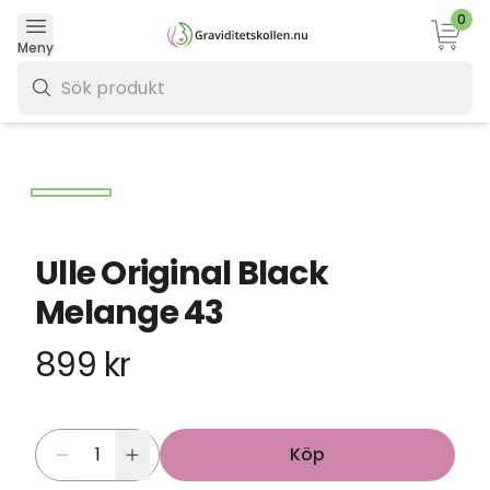
0
Varukor
Meny
0 kr
Ulle Original Black
Melange 43
899 kr
Köp