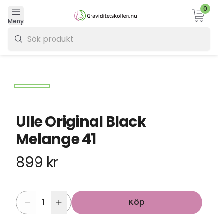
0
Varukor
Meny
0 kr
Ulle Original Black
Melange 41
899 kr
Köp