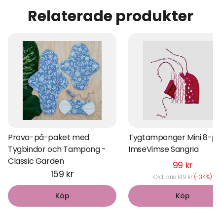
Relaterade produkter
Prova-på-paket med
Tygtamponger Mini 8-pa
Tygbindor och Tampong -
ImseVimse Sangria
Classic Garden
99 kr
159 kr
Ord. pris 149 kr
(-34%)
Köp
Köp