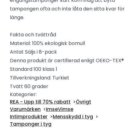
engångstamponger kan. Kom ihåg att byta
tampongen ofta och inte låta den sitta kvar för
länge.
Fakta och tvättråd
Material: 100% ekologisk bomull
Antal: Säljs i 8-pack
Denna produkt är certifierad enligt OEKO-TEX®
Standard 100 klass 1
Tillverkningsland: Turkiet
Tvätt 60 grader
Kategorier:
REA - Upp till 70% rabatt
Övrigt
Varumärken
ImseVimse
Intimprodukter
Mensskydd i tyg
Tamponger i tyg