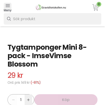
0
Varukor
Meny
0 kr
Tygtamponger Mini 8-
pack - ImseVimse
Blossom
29 kr
Ord. pris 149 kr
(-81%)
Köp