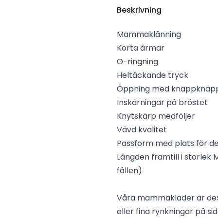
Beskrivning
Mammaklänning
Korta ärmar
O-ringning
Heltäckande tryck
Öppning med knappknäpp
Inskärningar på bröstet
Knytskärp medföljer
Vävd kvalitet
Passform med plats för 
Längden framtill i storlek 
fållen)
Våra mammakläder är des
eller fina rynkningar på