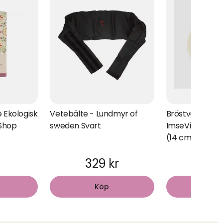
 Ekologisk
Vetebälte - Lundmyr of
Bröstvärmare 
 Shop
sweden Svart
ImseVimse 100%
(14 cm)
329 kr
149
Köp
Kö