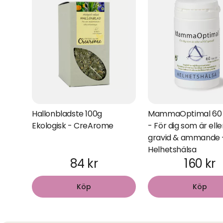
Hallonbladste 100g
MammaOptimal 60 
Ekologisk - CreArome
- För dig som är eller 
gravid & ammande 
Helhetshälsa
84 kr
160 kr
Köp
Köp