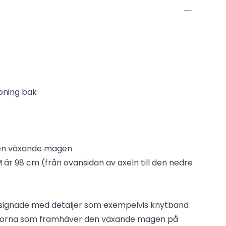
ning bak
den växande magen
M är 98 cm (från ovansidan av axeln till den nedre
ignade med detaljer som exempelvis knytband
 sidorna som framhäver den växande magen på