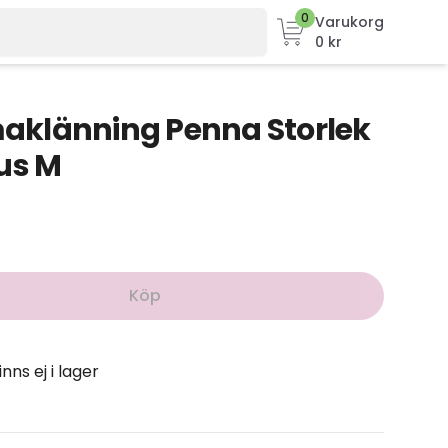
0
Varukorg
0 kr
klänning Penna Storlek
us M
Köp
inns ej i lager