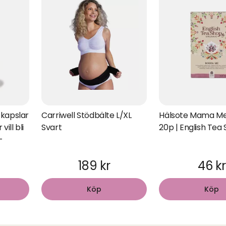
kapslar
Carriwell Stödbälte L/XL
Hälsote Mama Me
vill bli
Svart
20p | English Tea
-
189 kr
46 kr
Köp
Köp