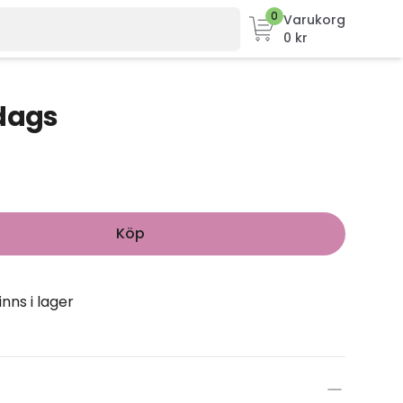
0
Varukorg
0 kr
vdags
Köp
inns i lager