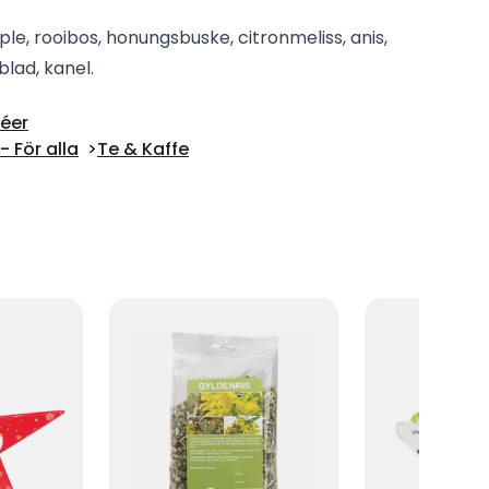
ple, rooibos, honungsbuske, citronmeliss, anis,
blad, kanel.
Téer
 För alla
Te & Kaffe