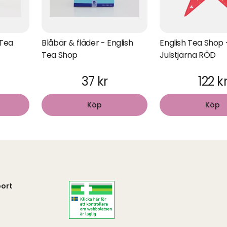
 Tea
Blåbär & fläder - English
English Tea Shop 
Tea Shop
Julstjärna RÖD
37 kr
122 k
Köp
Köp
ort