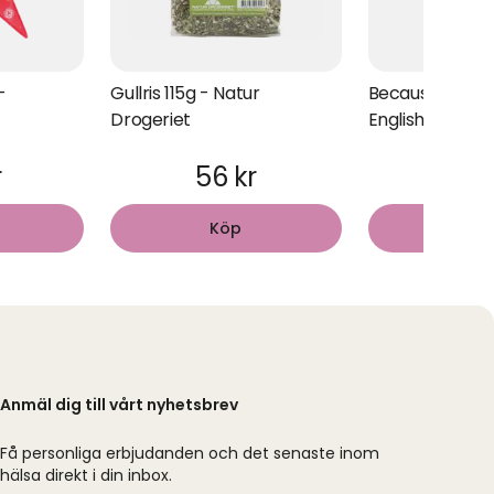
-
Gullris 115g - Natur
Because You’re
Drogeriet
English Tea Sh
r
56 kr
43 
Köp
Kö
Anmäl dig till vårt nyhetsbrev
Få personliga erbjudanden och det senaste inom
hälsa direkt i din inbox.