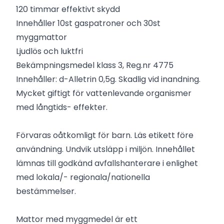
120 timmar effektivt skydd
Innehåller 10st gaspatroner och 30st
myggmattor
Ljudlös och luktfri
Bekämpningsmedel klass 3, Reg.nr 4775
Innehåller: d-Alletrin 0,5g. Skadlig vid inandning.
Mycket giftigt för vattenlevande organismer
med långtids- effekter.
Förvaras oåtkomligt för barn. Läs etikett före
användning. Undvik utsläpp i miljön. Innehållet
lämnas till godkänd avfallshanterare i enlighet
med lokala/- regionala/nationella
bestämmelser.
Mattor med myggmedel är ett