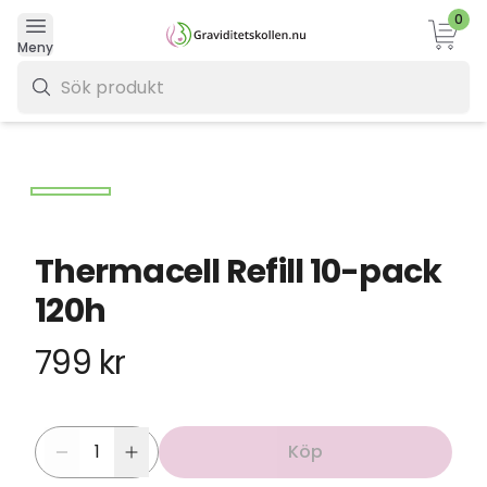
0
Varukor
Meny
0 kr
Thermacell Refill 10-pack
120h
799 kr
Köp