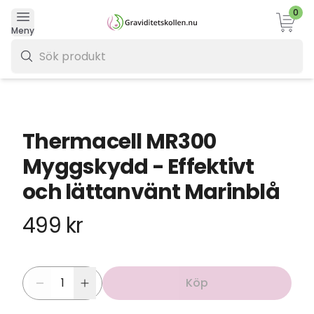
0
Varukor
Meny
0 kr
Thermacell MR300
Myggskydd - Effektivt
och lättanvänt Marinblå
499 kr
Köp