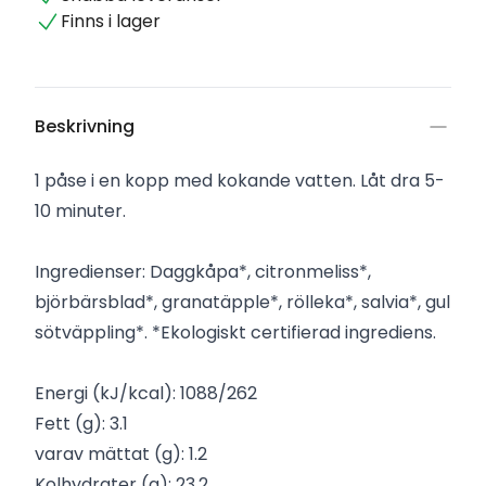
Finns i lager
Beskrivning
1 påse i en kopp med kokande vatten. Låt dra 5-
10 minuter.
Ingredienser: Daggkåpa*, citronmeliss*,
björbärsblad*, granatäpple*, rölleka*, salvia*, gul
sötväppling*. *Ekologiskt certifierad ingrediens.
Energi (kJ/kcal): 1088/262
Fett (g): 3.1
varav mättat (g): 1.2
Kolhydrater (g): 23.2