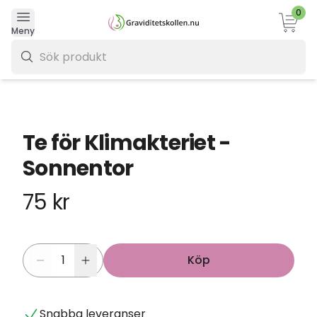
0
Varukor
Meny
0 kr
Te för Klimakteriet -
Sonnentor
75 kr
Köp
Snabba leveranser