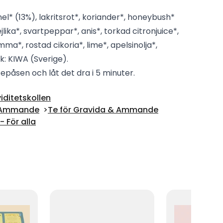
el* (13%), lakritsrot*, koriander*, honeybush*
jlika*, svartpeppar*, anis*, torkad citronjuice*,
ma*, rostad cikoria*, lime*, apelsinolja*,
k: KIWA (Sverige).
epåsen och låt det dra i 5 minuter.
iditetskollen
 & Ammande
Te för Gravida & Ammande
 För alla