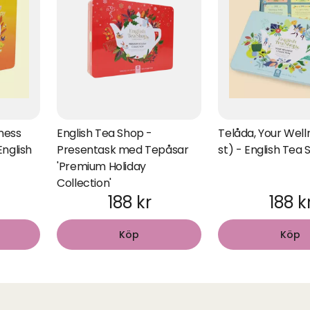
ness
English Tea Shop -
Telåda, Your Well
English
Presentask med Tepåsar
st) - English Tea
'Premium Holiday
Collection'
188 kr
188 k
Köp
Köp