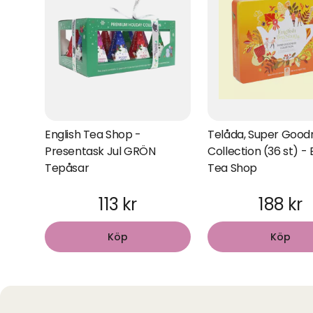
English Tea Shop -
Telåda, Super Good
Presentask Jul GRÖN
Collection (36 st) - 
Tepåsar
Tea Shop
113 kr
188 kr
Köp
Köp