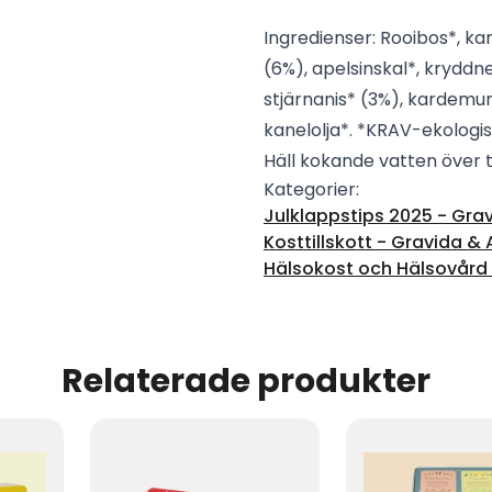
Ingredienser: Rooibos*, kan
(6%), apelsinskal*, kryddne
stjärnanis* (3%), kardemum
kanelolja*. *KRAV-ekologis
Häll kokande vatten över t
Kategorier:
Julklappstips 2025 - Grav
Kosttillskott - Gravida
Hälsokost och Hälsovård -
Relaterade produkter