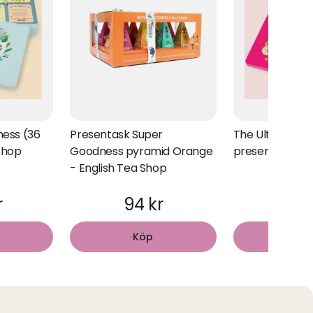
ness (36
Presentask Super
The Ultimate C
 Shop
Goodness pyramid Orange
presentask ro
- English Tea Shop
r
94 kr
188
Köp
Kö