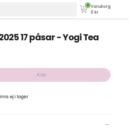
0
Varukorg
0 kr
2025 17 påsar - Yogi Tea
Köp
inns ej i lager