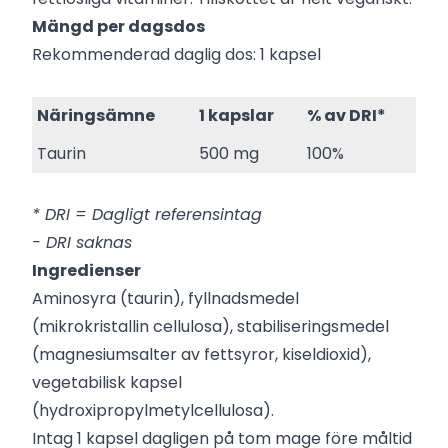
Mängd per dagsdos
Rekommenderad daglig dos: 1 kapsel
Näringsämne
1 kapslar
% av DRI*
Taurin
500 mg
100%
* DRI = Dagligt referensintag
- DRI saknas
Ingredienser
Aminosyra (taurin), fyllnadsmedel
(mikrokristallin cellulosa), stabiliseringsmedel
(magnesiumsalter av fettsyror, kiseldioxid),
vegetabilisk kapsel
(hydroxipropylmetylcellulosa).
Intag 1 kapsel dagligen på tom mage före måltid