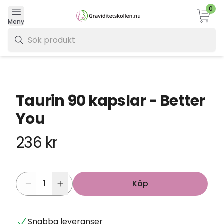
0
Varukor
Meny
0 kr
Taurin 90 kapslar - Better
You
236 kr
Köp
Snabba leveranser