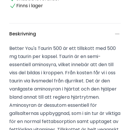
Finns i lager
Beskrivning
Better You's Taurin 500 är ett tillskott med 500
mg taurin per kapsel. Taurin är en semi-
essentiell aminosyra, vilket innebär att den till
viss del bildas i kroppen. Från kosten får vi i oss
taurin via livsmedel från djurriket. Det är den
vanligaste aminosyran i hjärtat och den hjälper
bland annat till att reglera hjärtrytmen.
Aminosyran är dessutom essentiell för
gallsalternas uppbyggnad, som i sin tur är viktiga
för en normal fettabsorption samt upptaget av
fettlösliga vitaminer. Tillskottet är helt veganskt.