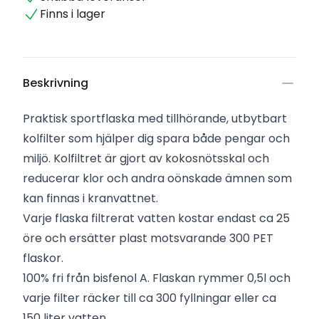
Finns i lager
Beskrivning
Praktisk sportflaska med tillhörande, utbytbart
kolfilter som hjälper dig spara både pengar och
miljö. Kolfiltret är gjort av kokosnötsskal och
reducerar klor och andra oönskade ämnen som
kan finnas i kranvattnet.
Varje flaska filtrerat vatten kostar endast ca 25
öre och ersätter plast motsvarande 300 PET
flaskor.
100% fri från bisfenol A. Flaskan rymmer 0,5l och
varje filter räcker till ca 300 fyllningar eller ca
150 liter vatten.