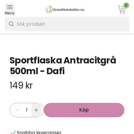
0
Varukor
Meny
0 kr
Sportflaska Antracitgrå
500ml - Dafi
149 kr
Köp
Snabba leveranser