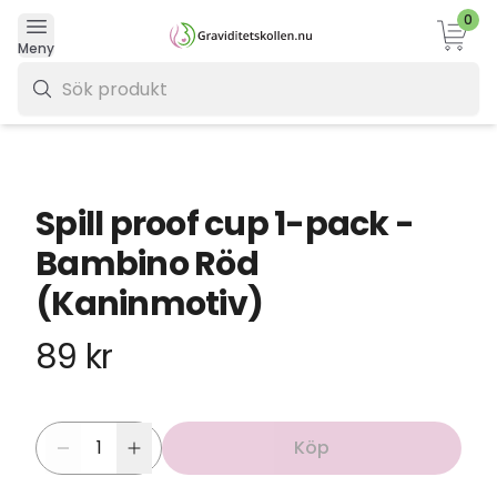
0
Varukor
Meny
0 kr
Spill proof cup 1-pack -
Bambino Röd
(Kaninmotiv)
89 kr
Köp