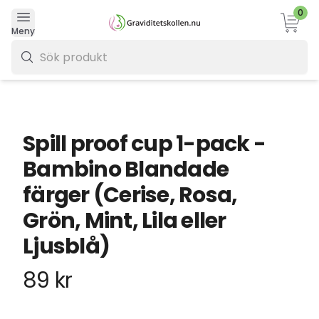
0
Varukor
Meny
0 kr
Spill proof cup 1-pack -
Bambino Blandade
färger (Cerise, Rosa,
Grön, Mint, Lila eller
Ljusblå)
89 kr