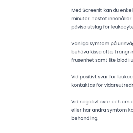
Med Screenit kan du enkelt
minuter. Testet innehålle
påvisa utslag för leukocyte
Vanliga symtom på urinvägs
behöva kissa ofta, träng
frusenhet samt lite blod i 
Vid positivt svar för leukocy
kontaktas för vidareutred
Vid negativt svar och om 
eller har andra symtom ko
behandling.