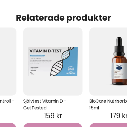
Relaterade produkter
ntroll -
Självtest Vitamin D -
BioCare Nutrisorb
GetTested
15ml
159 kr
179 k