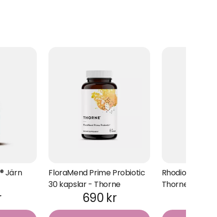
® Järn
FloraMend Prime Probiotic
Rhodiola rosea 
30 kapslar - Thorne
Thorne
r
690 kr
283