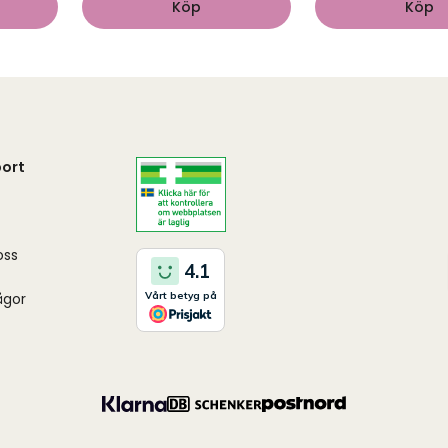
Köp
Köp
ort
oss
ågor