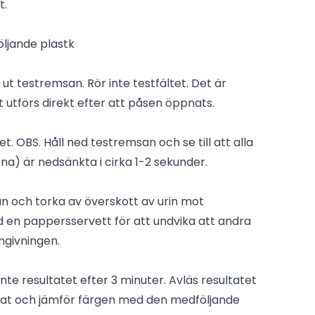
t.
̈ljande plastk
ut testremsan. Rör inte testfältet. Det är
tförs direkt efter att påsen öppnats.
t. OBS. Håll ned testremsan och se till att alla
rna) är nedsänkta i cirka 1-2 sekunder.
n och torka av överskott av urin mot
d en pappersservett för att undvika att andra
mgivningen.
 inte resultatet efter 3 minuter. Avläs resultatet
at och jämför färgen med den medföljande