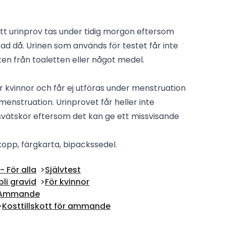
t urinprov tas under tidig morgon eftersom
d då. Urinen som används för testet får inte
 från toaletten eller något medel.
̈r kvinnor och får ej utföras under menstruation
menstruation. Urinprovet får heller inte
ätskor eftersom det kan ge ett missvisande
kopp, färgkarta, bipackssedel.
 För alla
Självtest
bli gravid
För kvinnor
 & Ammande
Kosttillskott för ammande