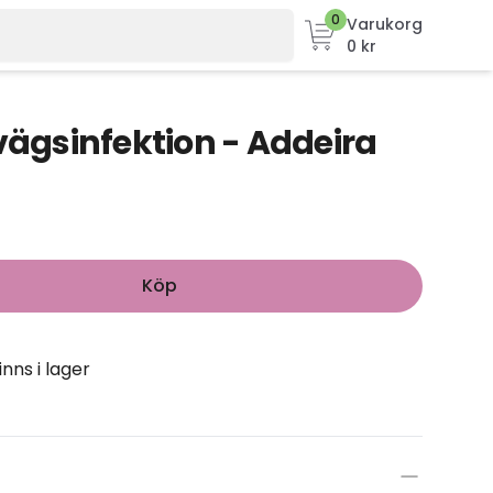
0
Varukorg
0 kr
nvägsinfektion - Addeira
Köp
inns i lager