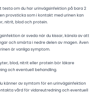
 testa om du har urinvägsinfektion på bara 2
r en provsticka som i kontakt med urinen kan
r, nitrit, blod och protein.
infektion är sveda när du kissar, känsla av att
ningar och smärta i nedre delen av magen. Även
urinen är vanliga symptom.
ter, blod, nitrit eller protein bör läkare
ning och eventuell behandling.
du känner av symtom för en urinvägsinfektion
ntakta vård för vidareutredning och eventuell