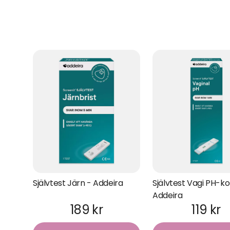
Självtest Järn - Addeira
Självtest Vagi PH-ko
Addeira
189 kr
119 kr