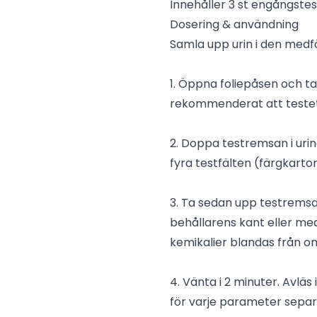
Innehåller 3 st engångstes
Dosering & användning
Samla upp urin i den medfo
1. Öppna foliepåsen och ta 
rekommenderat att testet u
2. Doppa testremsan i urine
fyra testfälten (färgkarto
3. Ta sedan upp testremsa
behållarens kant eller me
kemikalier blandas från o
4. Vänta i 2 minuter. Avläs
för varje parameter separ