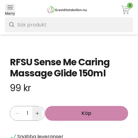
0
Varukor
Meny
0 kr
RFSU Sense Me Caring
Massage Glide 150ml
99 kr
Köp
Snabba leveranser