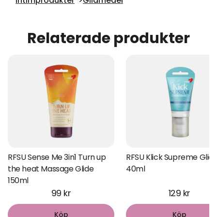
Intimprodukter
Glidmedel
Relaterade produkter
RFSU Sense Me 3in1 Turn up
RFSU Klick Supreme Glid
the heat Massage Glide
40ml
150ml
99 kr
129 kr
Köp
Köp