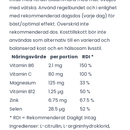
med vätska. Använd regelbundet och i enlighet
med rekommenderad dagsdos (varje dag) för
bäst/optimal effekt. Överskrid inte
rekommenderad dos. Kosttillskott bör inte
användas som alternativ till en varierad och
balanserad kost och en hälsosam livsstil.
Näringsvärde
per portion
RDI *
Vitamin B6
2.1 mg
150 %
Vitamin C
80 mg
100 %
Magnesium
125 mg
33 %
Vitamin B12
1.25 µg
50 %
Zink
6.75 mg
67.5 %
Selen
28.5 µg
52 %
* RDI = Rekommenderat Dagligt Intag
Ingredienser: L-citrullin, L-argininhydroklorid,