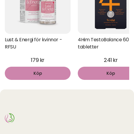
Lust & Energi för kvinnor -
4Him TestoBalance 60
RFSU
tabletter
179 kr
241 kr
Köp
Köp