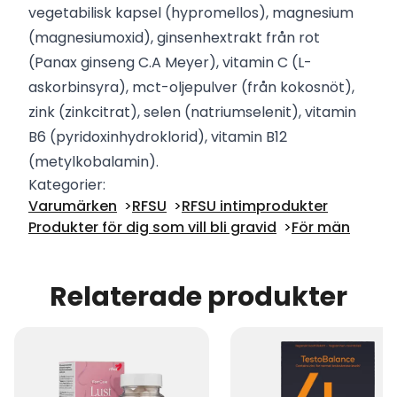
vegetabilisk kapsel (hypromellos), magnesium
(magnesiumoxid), ginsenhextrakt från rot
(Panax ginseng C.A Meyer), vitamin C (L-
askorbinsyra), mct-oljepulver (från kokosnöt),
zink (zinkcitrat), selen (natriumselenit), vitamin
B6 (pyridoxinhydroklorid), vitamin B12
(metylkobalamin).
Kategorier:
Varumärken
RFSU
RFSU intimprodukter
Produkter för dig som vill bli gravid
För män
Relaterade produkter