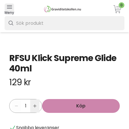
0
Varukor
Meny
0 kr
RFSU Klick Supreme Glide
40ml
129 kr
Köp
Snabba leveranser