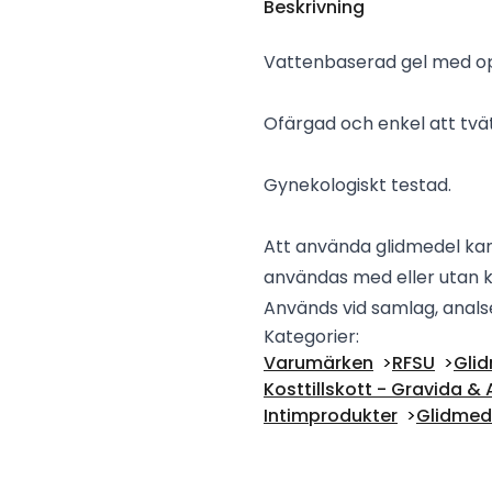
Beskrivning
Vattenbaserad gel med op
Ofärgad och enkel att tvät
Gynekologiskt testad.
Att använda glidmedel kan 
användas med eller utan 
Används vid samlag, analse
Kategorier:
Varumärken
RFSU
Gli
Kosttillskott - Gravida
Intimprodukter
Glidmed