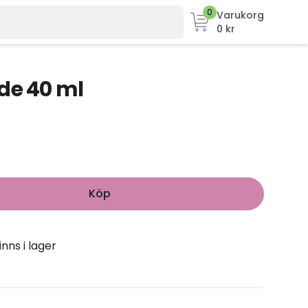
0
Varukorg
0 kr
de 40 ml
Köp
inns i lager