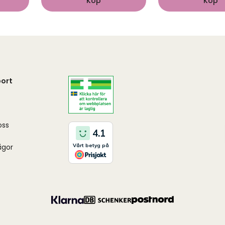
Köp
Köp
ort
oss
ågor