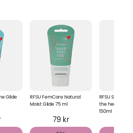
me Glide
RFSU FemCare Natural
RFSU Sense Me 
Moist Glide 75 ml
the heat Massa
150ml
r
79 kr
99 