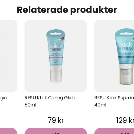
Relaterade produkter
gic
RFSU Klick Caring Glide
RFSU Klick Supre
50ml
40ml
79 kr
129 k