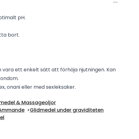
timalt pH.
ta bort.
vara ett enkelt sätt att förhöja njutningen. Kan
kondom.
x, onani eller med sexleksaker.
dmedel & Massageoljor
 & Ammande
Glidmedel under graviditeten
el