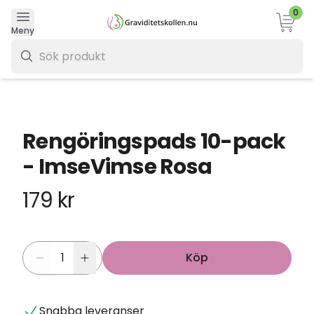
0
Varukor
Meny
0 kr
Rengöringspads 10-pack
- ImseVimse Rosa
179 kr
Köp
Snabba leveranser